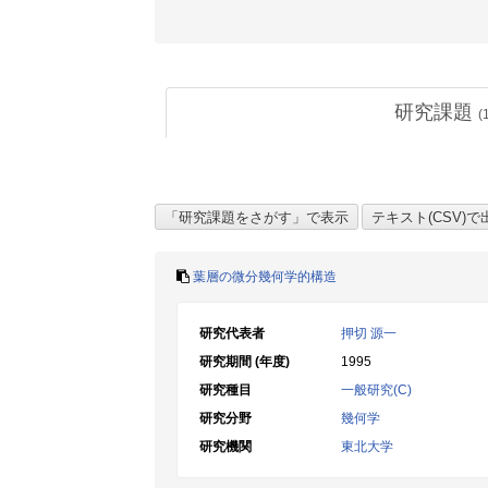
研究課題
(
葉層の微分幾何学的構造
研究代表者
押切 源一
研究期間 (年度)
1995
研究種目
一般研究(C)
研究分野
幾何学
研究機関
東北大学