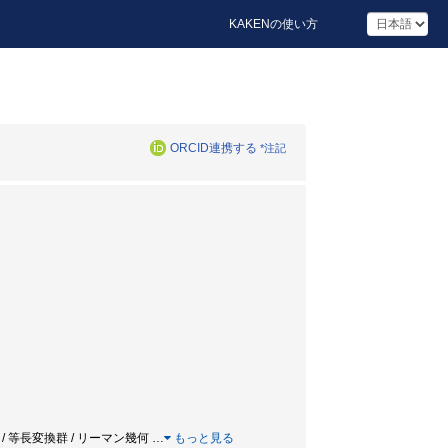
KAKENの使い方
ORCID連携する
*注記
束 / 等長変換群 / リーマン幾何
…
もっと見る