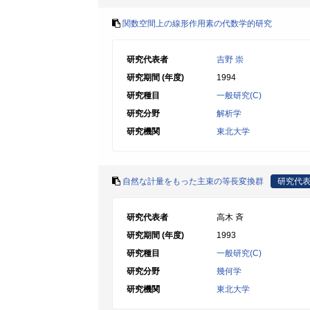
関数空間上の線形作用素の代数学的研究
研究代表者
吉野 崇
研究期間 (年度)
1994
研究種目
一般研究(C)
研究分野
解析学
研究機関
東北大学
自然な計量をもった主束の等長変換群
研究代
研究代表者
高木 斉
研究期間 (年度)
1993
研究種目
一般研究(C)
研究分野
幾何学
研究機関
東北大学