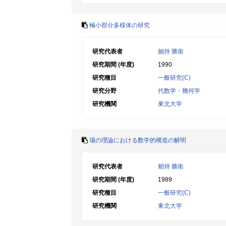
極小部分多様体の研究
研究代表者
劔持 勝衛
研究期間 (年度)
1990
研究種目
一般研究(C)
研究分野
代数学・幾何学
研究機関
東北大学
場の理論における数学的構造の解明
研究代表者
剱持 勝衛
研究期間 (年度)
1989
研究種目
一般研究(C)
研究機関
東北大学