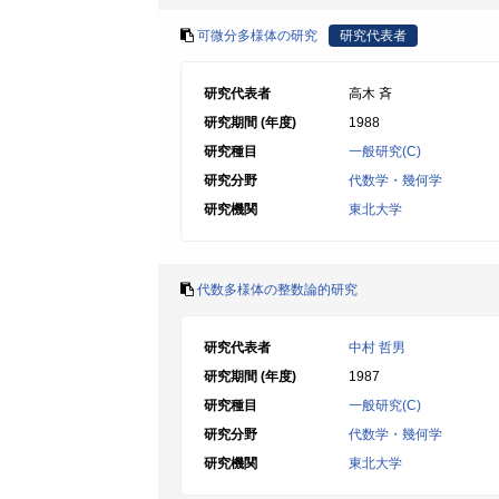
可微分多様体の研究
研究代表者
研究代表者
高木 斉
研究期間 (年度)
1988
研究種目
一般研究(C)
研究分野
代数学・幾何学
研究機関
東北大学
代数多様体の整数論的研究
研究代表者
中村 哲男
研究期間 (年度)
1987
研究種目
一般研究(C)
研究分野
代数学・幾何学
研究機関
東北大学