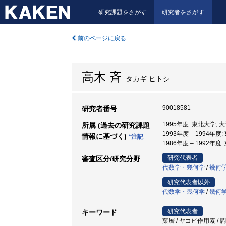
研究課題をさがす
研究者をさがす
前のページに戻る
高木 斉
タカギ ヒトシ
90018581
研究者番号
1995年度: 東北大学,
所属 (過去の研究課題
1993年度 – 1994年度
情報に基づく)
*注記
1986年度 – 1992年度
研究代表者
審査区分/研究分野
代数学・幾何学
/
幾何
研究代表者以外
代数学・幾何学
/
幾何
研究代表者
キーワード
葉層 / ヤコビ作用素 / 