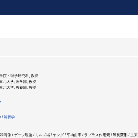
 大学院・理学研究科, 教授
: 東北大学, 理学部, 教授
: 東北大学, 教養部, 教授
学
学
/
解析学
調和写像 / ゲージ理論 / ミルズ場 / ヤング / 平均曲率 / ラプラス作用素 / 等長変形 / 主