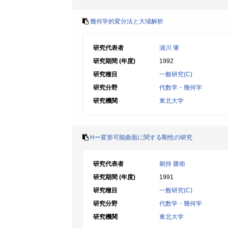
幾何学的変分法と大域解析
研究代表者
浦川 肇
研究期間 (年度)
1992
研究種目
一般研究(C)
研究分野
代数学・幾何学
研究機関
東北大学
Hー変形可能曲面に関する剛性の研究
研究代表者
剱持 勝衛
研究期間 (年度)
1991
研究種目
一般研究(C)
研究分野
代数学・幾何学
研究機関
東北大学