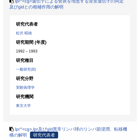
lpr^<cg>遺伝子による腎炎を増悪する背景遺伝子の同定
及びgldとの相補作用の解明
研究代表者
松沢 昭雄
研究期間 (年度)
1992 – 1993
研究種目
一般研究(B)
研究分野
実験病理学
研究機関
東京大学
lpr^<cg>,lpr及びgld異常リンパ球のリンパ節浸潤、転移機
構の解明
研究代表者