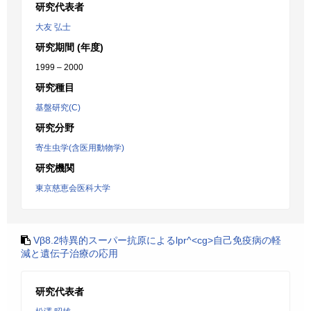
研究代表者
大友 弘士
研究期間 (年度)
1999 – 2000
研究種目
基盤研究(C)
研究分野
寄生虫学(含医用動物学)
研究機関
東京慈恵会医科大学
Vβ8.2特異的スーパー抗原によるlpr^<cg>自己免疫病の軽
減と遺伝子治療の応用
研究代表者