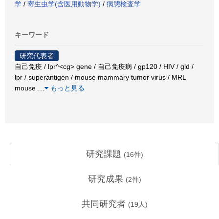
学
/
寄生虫学(含医用動物学)
/
病態検査学
キーワード
研究代表者
自己免疫 / lpr^<cg> gene / 自己免疫病 / gp120 / HIV / gld /
lpr / superantigen / mouse mammary tumor virus / MRL
mouse
…
もっと見る
研究課題
(
16
件)
研究成果
(
2
件)
共同研究者
(
19
人)