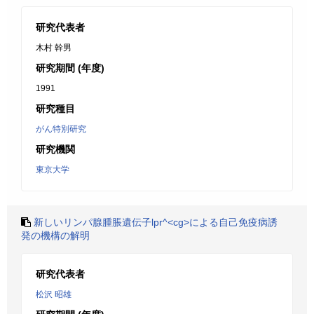
研究代表者
木村 幹男
研究期間 (年度)
1991
研究種目
がん特別研究
研究機関
東京大学
新しいリンパ腺腫脹遺伝子lpr^<cg>による自己免疫病誘
発の機構の解明
研究代表者
松沢 昭雄