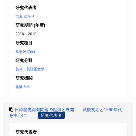
研究代表者
吉原 ゆかり
研究期間 (年度)
2016 – 2019
研究種目
基盤研究(B)
研究分野
英米・英語圏文学
研究機関
筑波大学
日韓歴史認識問題の起源と展開――戦後初期と1990年代
を中心に――
研究代表者
研究代表者