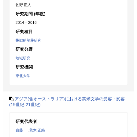
佐野 正人
研究期間 (年度)
2014 – 2016
研究種目
挑戦的萌芽研究
研究分野
地域研究
研究機関
東北大学
アジア(含オーストラリア)における英米文学の受容・変容
(19世紀-21世紀)
研究代表者
齋藤 一
,
荒木 正純