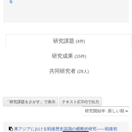
る
研究課題
(
4
件)
研究成果
(
15
件)
共同研究者
(
28
人)
東アジアにおける戦後歴史認識の横断的研究――戦後初