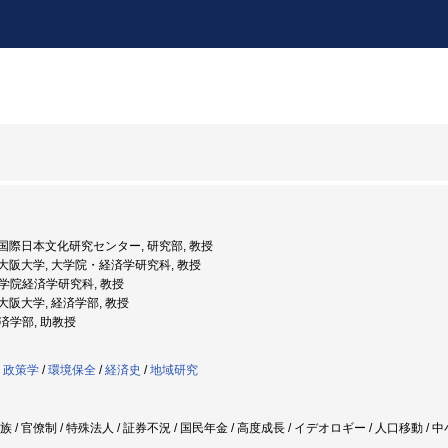
度: 国際日本文化研究センター, 研究部, 教授
度: 大阪大学, 大学院・経済学研究科, 教授
 大学院経済学研究科, 教授
: 大阪大学, 経済学部, 教授
経済学部, 助教授
・政策学
/
環境保全
/
経済史
/
地域研究
族 / 官僚制 / 特殊法人 / 証券不況 / 国民年金 / 高度成長 / イデオロギー / 人口移動 /