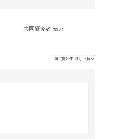
共同研究者
(
93
人)