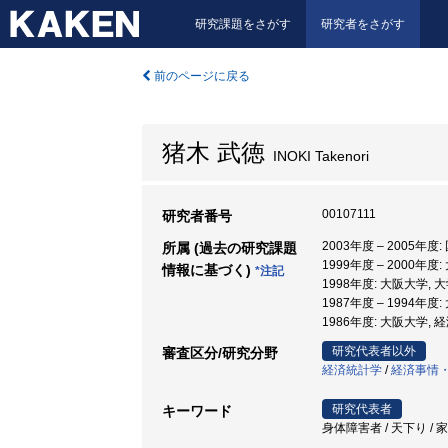
研究課題をさがす
研究者をさがす
前のページに戻る
猪木 武徳
INOKI Takenori
00107111
研究者番号
2003年度 – 2005年
所属 (過去の研究課題
1999年度 – 2000年
情報に基づく)
*注記
1998年度: 大阪大学,
1987年度 – 1994年度
1986年度: 大阪大学, 
研究代表者以外
審査区分/研究分野
経済統計学
/
経済事情
研究代表者
キーワード
身体障害者 / 天下り / 家