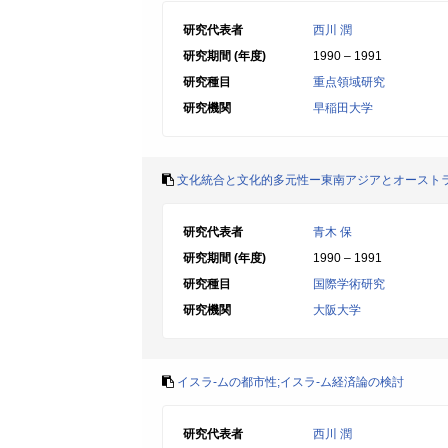
研究代表者
西川 潤
研究期間 (年度)
1990 – 1991
研究種目
重点領域研究
研究機関
早稲田大学
文化統合と文化的多元性ー東南アジアとオースト
研究代表者
青木 保
研究期間 (年度)
1990 – 1991
研究種目
国際学術研究
研究機関
大阪大学
イスラ-ムの都市性;イスラ-ム経済論の検討
研究代表者
西川 潤