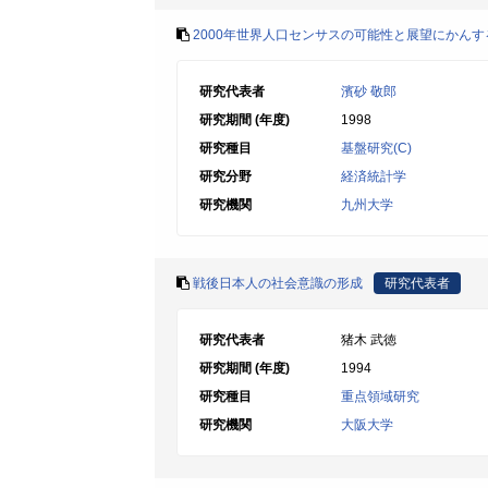
2000年世界人口センサスの可能性と展望にかん
研究代表者
濱砂 敬郎
研究期間 (年度)
1998
研究種目
基盤研究(C)
研究分野
経済統計学
研究機関
九州大学
戦後日本人の社会意識の形成
研究代表者
研究代表者
猪木 武徳
研究期間 (年度)
1994
研究種目
重点領域研究
研究機関
大阪大学