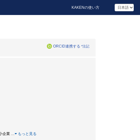
KAKENの使い方
ORCID連携する
*注記
 中小企業
…
もっと見る