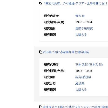
「異文化共存」の可能性-アジア・太平洋圏におけ
研究代表者
青木 保
研究期間 (年度)
1993 – 1994
研究種目
国際学術研究
研究機関
大阪大学
明治期における産業発展と地域経済
研究代表者
宮本 又郎 (宮本又 郎)
研究期間 (年度)
1993 – 1995
研究種目
総合研究(A)
研究分野
経済史
研究機関
大阪大学
環境保全が可能な公共的決定システムの研究-環境