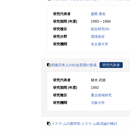
研究代表者
森際 康友
研究期間 (年度)
1993 – 1994
研究種目
総合研究(A)
研究分野
環境保全
研究機関
名古屋大学
戦後日本人の社会意識の形成
研究代表者
研究代表者
猪木 武徳
研究期間 (年度)
1992
研究種目
重点領域研究
研究機関
大阪大学
イスラ-ムの都市性;イスラ-ム経済論の検討