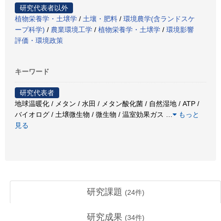
研究代表者以外
植物栄養学・土壌学
/
土壤・肥料
/
環境農学(含ランドスケ
ープ科学)
/
農業環境工学
/
植物栄養学・土壌学
/
環境影響
評価・環境政策
キーワード
研究代表者
地球温暖化 / メタン / 水田 / メタン酸化菌 / 自然湿地 / ATP /
バイオログ / 土壌微生物 / 微生物 / 温室効果ガス
…
もっと
見る
研究課題
(
24
件)
研究成果
(
34
件)