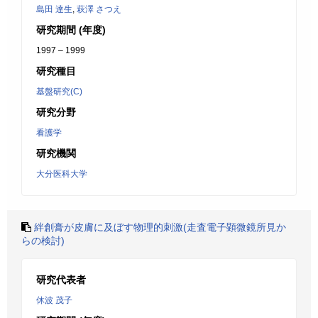
島田 達生
,
萩澤 さつえ
研究期間 (年度)
1997 – 1999
研究種目
基盤研究(C)
研究分野
看護学
研究機関
大分医科大学
絆創膏が皮膚に及ぼす物理的刺激(走査電子顕微鏡所見か
らの検討)
研究代表者
休波 茂子