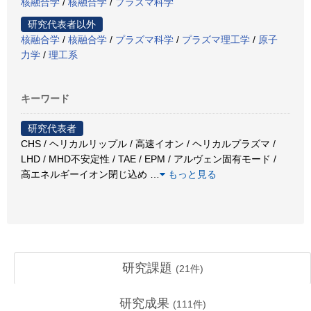
核融合学
/
核融合学
/
プラズマ科学
研究代表者以外
核融合学
/
核融合学
/
プラズマ科学
/
プラズマ理工学
/
原子
力学
/
理工系
キーワード
研究代表者
CHS / ヘリカルリップル / 高速イオン / ヘリカルプラズマ /
LHD / MHD不安定性 / TAE / EPM / アルヴェン固有モード /
高エネルギーイオン閉じ込め
…
もっと見る
研究課題
(
21
件)
研究成果
(
111
件)