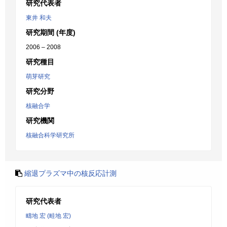
研究代表者
東井 和夫
研究期間 (年度)
2006 – 2008
研究種目
萌芽研究
研究分野
核融合学
研究機関
核融合科学研究所
縮退プラズマ中の核反応計測
研究代表者
疇地 宏 (畦地 宏)