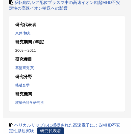
反転磁気シア配位プラズマ中の高速イオン励起MHD不安
定性の高速イオン輸送への影響
研究代表者
東井 和夫
研究期間 (年度)
2009 – 2011
研究種目
基盤研究(B)
研究分野
核融合学
研究機関
核融合科学研究所
ヘリカルリップルに捕捉された高速電子によるMHD不安
定性励起実験
研究代表者