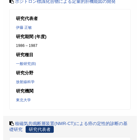
ポジトロン標識化合物による定量的肝機能図の開発
研究代表者
伊藤 正敏
研究期間 (年度)
1986 – 1987
研究種目
一般研究(B)
研究分野
放射線科学
研究機関
東北大学
核磁気共鳴断層装置(NMR-CT)による癌の定性的診断の基
礎研究
研究代表者