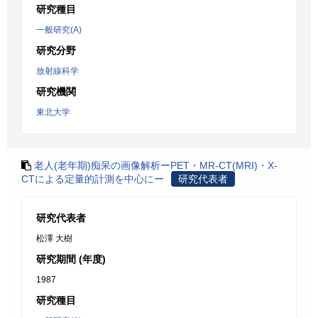
研究種目
一般研究(A)
研究分野
放射線科学
研究機関
東北大学
老人(老年期)痴呆の画像解析ーPET・MR-CT(MRI)・X-
CTによる定量的計測を中心にー
研究代表者
研究代表者
松澤 大樹
研究期間 (年度)
1987
研究種目