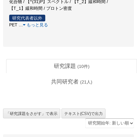
化合物 / 【^(31)P】スペクトル / 【T_2】緩和時間 /
【T_1】緩和時間 / プロトン密度
研究代表者以外
PET
…
もっと見る
研究課題
(
10
件)
共同研究者
(
21
人)