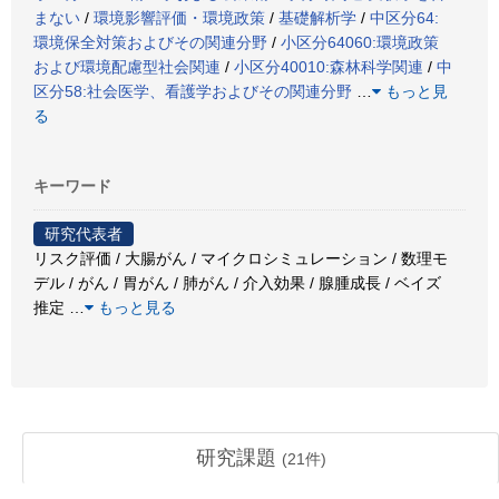
まない
/
環境影響評価・環境政策
/
基礎解析学
/
中区分64:
環境保全対策およびその関連分野
/
小区分64060:環境政策
および環境配慮型社会関連
/
小区分40010:森林科学関連
/
中
区分58:社会医学、看護学およびその関連分野
…
もっと見
る
キーワード
研究代表者
リスク評価 / 大腸がん / マイクロシミュレーション / 数理モ
デル / がん / 胃がん / 肺がん / 介入効果 / 腺腫成長 / ベイズ
推定
…
もっと見る
研究課題
(
21
件)