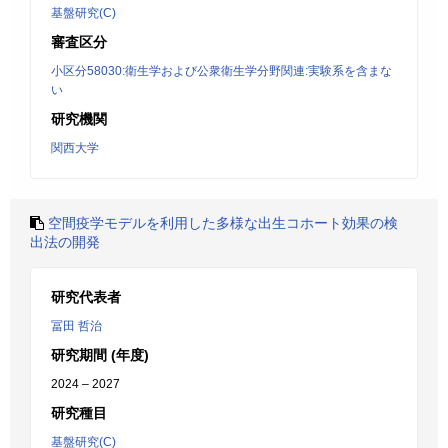
基盤研究(C)
審査区分
小区分58030:衛生学および公衆衛生学分野関連:実験系を含まな
い
研究機関
関西大学
空間疫学モデルを利用した多様な出生コホート効果の検
出法の開発
研究代表者
冨田 哲治
研究期間 (年度)
2024 – 2027
研究種目
基盤研究(C)