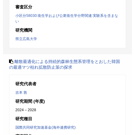
審査区分
小区分58030:衛生学および公衆衛生学分野関連:実験系を含まな
い
研究機関
県立広島大学
離散最適化による持続的森林生態系管理をとおした韓国
の最適マツ枯れ拡散防止策の探求
研究代表者
吉本 敦
研究期間 (年度)
2024 – 2028
研究種目
国際共同研究加速基金(海外連携研究)