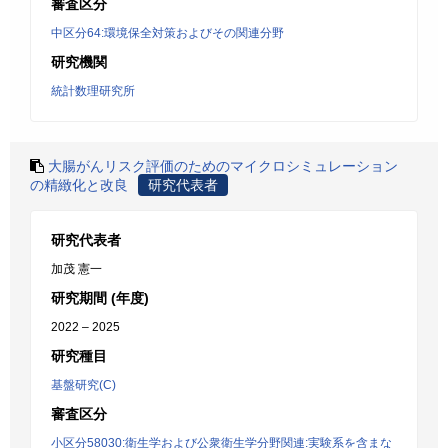
審査区分
中区分64:環境保全対策およびその関連分野
研究機関
統計数理研究所
大腸がんリスク評価のためのマイクロシミュレーション
の精緻化と改良
研究代表者
研究代表者
加茂 憲一
研究期間 (年度)
2022 – 2025
研究種目
基盤研究(C)
審査区分
小区分58030:衛生学および公衆衛生学分野関連:実験系を含まな