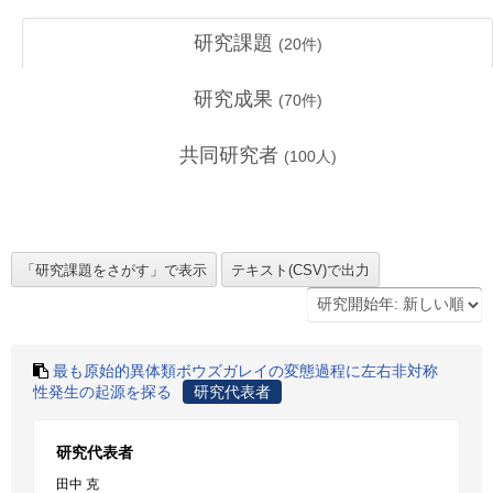
研究課題
(
20
件)
研究成果
(
70
件)
共同研究者
(
100
人)
最も原始的異体類ボウズガレイの変態過程に左右非対称
性発生の起源を探る
研究代表者
研究代表者
田中 克