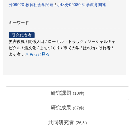
分09020:教育社会学関連
/
小区分09080:科学教育関連
キーワード
研究代表者
災害復興 / 関係人口 / ローカル・トラック / ソーシャルキャ
ピタル / 酒文化 / まちづくり / 市民大学 / はれ物 / はれ者 /
よそ者
…
もっと見る
研究課題
(
10
件)
研究成果
(
67
件)
共同研究者
(
26
人)