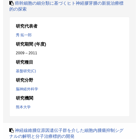
癌幹細胞の細分類に基づくヒト神経膠芽腫の新規治療標
的の探索
研究代表者
秀 拓一郎
研究期間 (年度)
2009 – 2011
研究種目
基盤研究(C)
研究分野
脳神経外科学
研究機関
熊本大学
神経線維腫症原因遺伝子群を介した細胞内腫瘍抑制シグ
ナルの解明と分子治療標的の開発