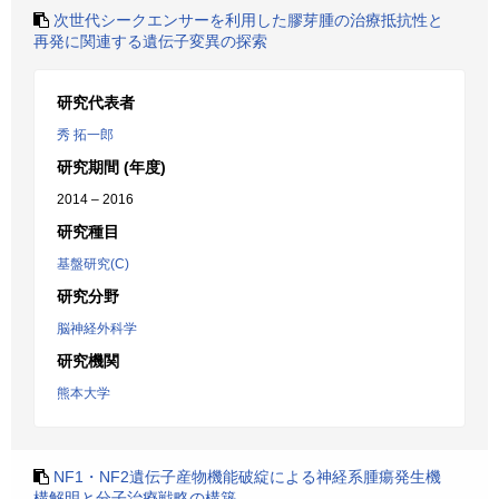
次世代シークエンサーを利用した膠芽腫の治療抵抗性と
再発に関連する遺伝子変異の探索
研究代表者
秀 拓一郎
研究期間 (年度)
2014 – 2016
研究種目
基盤研究(C)
研究分野
脳神経外科学
研究機関
熊本大学
NF1・NF2遺伝子産物機能破綻による神経系腫瘍発生機
構解明と分子治療戦略の構築