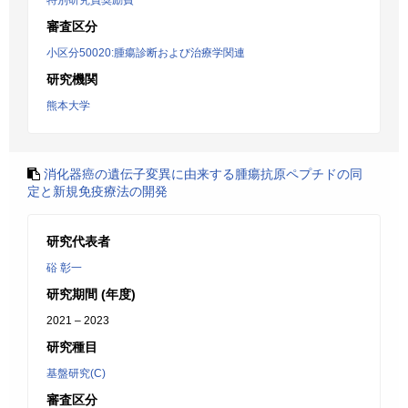
特別研究員奨励費
審査区分
小区分50020:腫瘍診断および治療学関連
研究機関
熊本大学
消化器癌の遺伝子変異に由来する腫瘍抗原ペプチドの同
定と新規免疫療法の開発
研究代表者
硲 彰一
研究期間 (年度)
2021 – 2023
研究種目
基盤研究(C)
審査区分