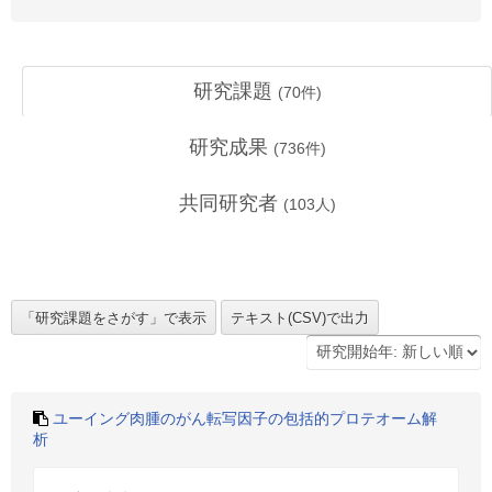
研究課題
(
70
件)
研究成果
(
736
件)
共同研究者
(
103
人)
ユーイング肉腫のがん転写因子の包括的プロテオーム解
析