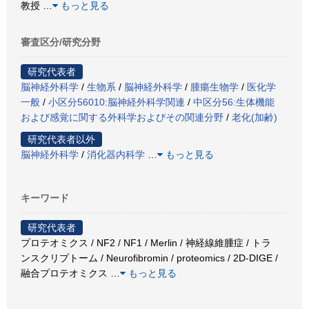
教授
…
もっと見る
審査区分/研究分野
研究代表者
脳神経外科学
/
生物系
/
脳神経外科学
/
腫瘍生物学
/
医化学
一般
/
小区分56010:脳神経外科学関連
/
中区分56:生体機能
および感覚に関する外科学およびその関連分野
/
老化(加齢)
研究代表者以外
脳神経外科学
/
消化器内科学
…
もっと見る
キーワード
研究代表者
プロテオミクス / NF2 / NF1 / Merlin / 神経線維腫症 / トラ
ンスクリプトーム / Neurofibromin / proteomics / 2D-DIGE /
融合プロテオミクス
…
もっと見る