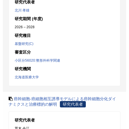
研究代表者
北川 孝雄
研究期間 (年度)
2026 – 2028
研究種目
基盤研究(C)
審査区分
小区分56020:整形外科学関連
研究機関
北海道医療大学
癌幹細胞-癌細胞相互誘導モデルによる癌幹細胞分化ダイ
ナミクスと治療標的の解明
研究代表者
研究代表者
荒木 令江