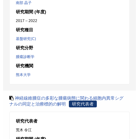
南部 晶子
研究期間 (年度)
2017 – 2022
研究種目
基盤研究(C)
研究分野
腫瘍診断学
研究機関
熊本大学
神経線維腫症の多彩な腫瘍病態に関わる細胞内異常シグ
ナルの同定と治療標的の解明
研究代表者
研究代表者
荒木 令江