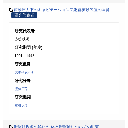
変動圧力下のキャビテーション気泡群実験装置の開発
研究代表者
研究代表者
赤松 映明
研究期間 (年度)
1991 – 1992
研究種目
試験研究(B)
研究分野
流体工学
研究機関
京都大学
衝撃波現象の解明:生体と衝撃波についての研究