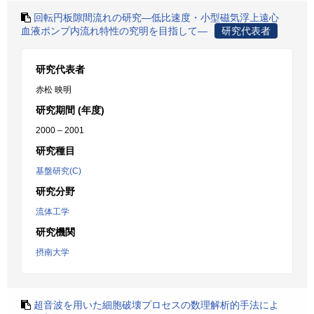
回転円板隙間流れの研究―低比速度・小型磁気浮上遠心
血液ポンプ内流れ特性の究明を目指して―
研究代表者
研究代表者
赤松 映明
研究期間 (年度)
2000 – 2001
研究種目
基盤研究(C)
研究分野
流体工学
研究機関
摂南大学
超音波を用いた細胞破壊プロセスの数理解析的手法によ