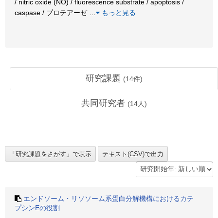
/ nitric oxide (NO) / fluorescence substrate / apoptosis /
caspase / プロテアーゼ
…
もっと見る
研究課題
(
14
件)
共同研究者
(
14
人)
エンドソーム・リソソーム系蛋白分解機構におけるカテ
プシンEの役割