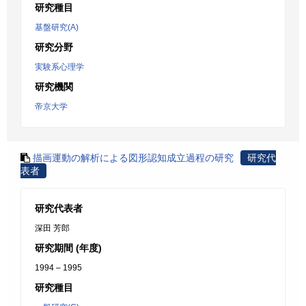
研究種目
基盤研究(A)
研究分野
実験系心理学
研究機関
帝京大学
描画運動の解析による図形認知成立過程の研究
研究代
表者
研究代表者
深田 芳郎
研究期間 (年度)
1994 – 1995
研究種目