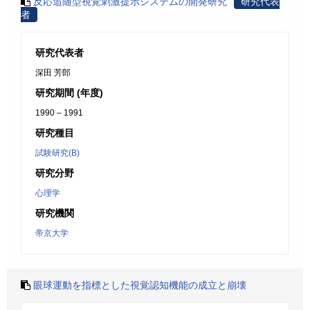
反応追随型視覚刺激提示システムの開発研究
研究代表
者
研究代表者
深田 芳郎
研究期間 (年度)
1990 – 1991
研究種目
試験研究(B)
研究分野
心理学
研究機関
帝京大学
眼球運動を指標とした視覚認知機能の成立と崩壊