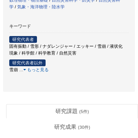
数理物理・物性基礎
/
自然災害科学・防災学
/
自然災害科
学
/
気象・海洋物理・陸水学
キーワード
研究代表者
固有振動 / 雪形 / ナダレンジャー / エッキー / 雪崩 / 液状化
現象 / 科学館 / 科学教育 / 自然災害
研究代表者以外
雪崩
…
もっと見る
研究課題
(
5
件)
研究成果
(
30
件)