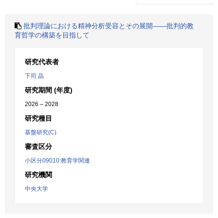
批判理論における精神分析受容とその展開――批判的教
育哲学の構築を目指して
研究代表者
下司 晶
研究期間 (年度)
2026 – 2028
研究種目
基盤研究(C)
審査区分
小区分09010:教育学関連
研究機関
中央大学