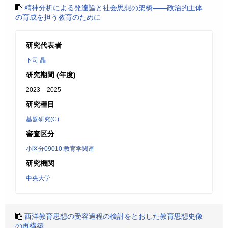
精神分析による発達論と社会思想の架橋――政治的主体
の育成を担う教育のために
研究代表者
下司 晶
研究期間 (年度)
2023 – 2025
研究種目
基盤研究(C)
審査区分
小区分09010:教育学関連
研究機関
中央大学
西洋教育思想の受容過程の検討をとおした教育思想史像
の再構築