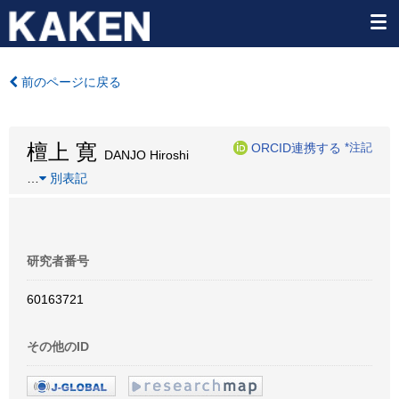
前のページに戻る
檀上 寛
ORCID連携する
*注記
DANJO Hiroshi
…
別表記
研究者番号
60163721
その他のID