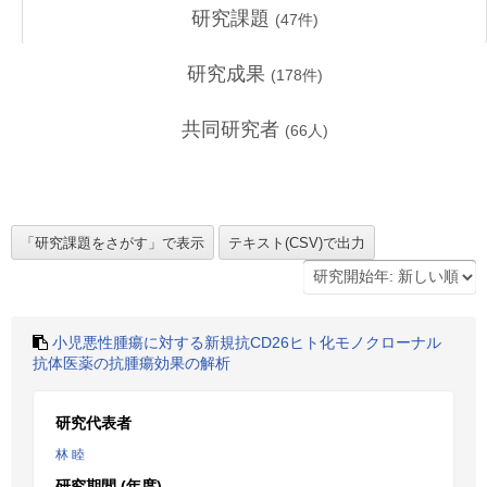
研究課題
(
47
件)
研究成果
(
178
件)
共同研究者
(
66
人)
小児悪性腫瘍に対する新規抗CD26ヒト化モノクローナル
抗体医薬の抗腫瘍効果の解析
研究代表者
林 睦
研究期間 (年度)