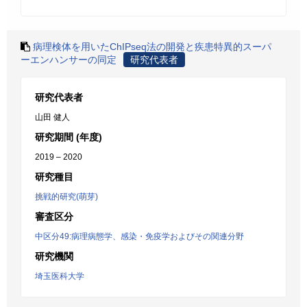
病理検体を用いたChIPseq法の開発と疾患特異的スーパ
ーエンハンサーの同定
研究代表者
研究代表者
山田 健人
研究期間 (年度)
2019 – 2020
研究種目
挑戦的研究(萌芽)
審査区分
中区分49:病理病態学、感染・免疫学およびその関連分野
研究機関
埼玉医科大学