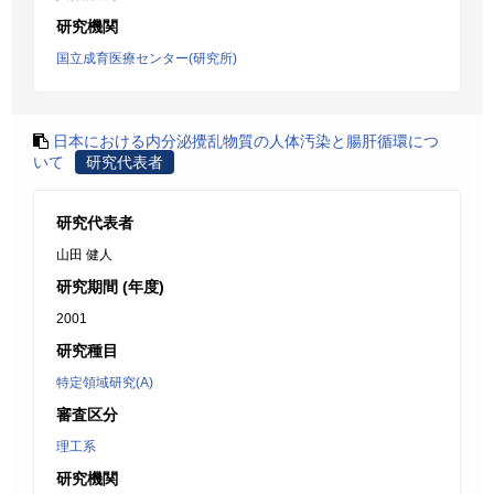
研究機関
国立成育医療センター(研究所)
日本における内分泌攪乱物質の人体汚染と腸肝循環につ
いて
研究代表者
研究代表者
山田 健人
研究期間 (年度)
2001
研究種目
特定領域研究(A)
審査区分
理工系
研究機関