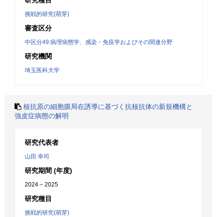
研究種目
挑戦的研究(萌芽)
審査区分
中区分49:病理病態学、感染・免疫学およびその関連分野
研究機関
埼玉医科大学
核抗原の細胞膜局在誘導に基づく抗核抗体の新規機構と
強皮症病態の解明
研究代表者
山田 幸司
研究期間 (年度)
2024 – 2025
研究種目
挑戦的研究(萌芽)