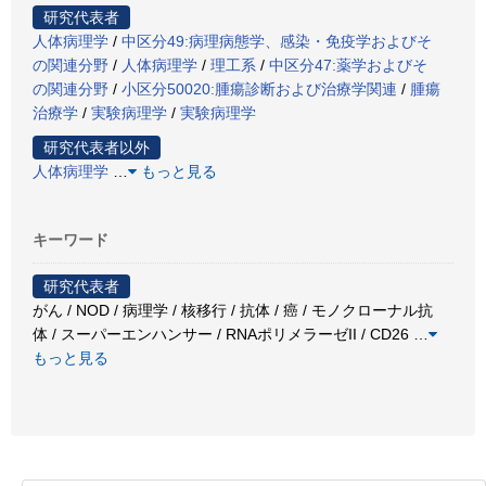
研究代表者
人体病理学
/
中区分49:病理病態学、感染・免疫学およびそ
の関連分野
/
人体病理学
/
理工系
/
中区分47:薬学およびそ
の関連分野
/
小区分50020:腫瘍診断および治療学関連
/
腫瘍
治療学
/
実験病理学
/
実験病理学
研究代表者以外
人体病理学
…
もっと見る
キーワード
研究代表者
がん / NOD / 病理学 / 核移行 / 抗体 / 癌 / モノクローナル抗
体 / スーパーエンハンサー / RNAポリメラーゼII / CD26
…
もっと見る