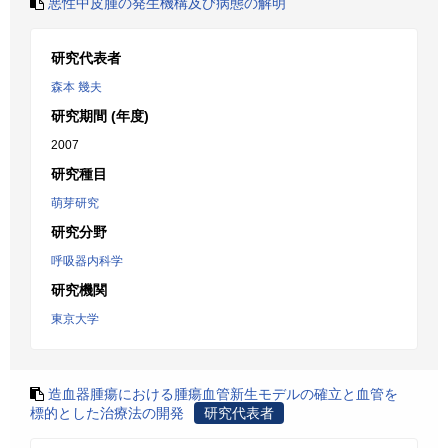
悪性中皮腫の発生機構及び病態の解明
研究代表者
森本 幾夫
研究期間 (年度)
2007
研究種目
萌芽研究
研究分野
呼吸器内科学
研究機関
東京大学
造血器腫瘍における腫瘍血管新生モデルの確立と血管を
標的とした治療法の開発
研究代表者