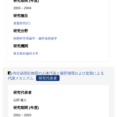
研究期間 (年度)
2003 – 2004
研究種目
基盤研究(C)
研究分野
病態科学系歯学・歯科放射線学
研究機関
東京医科歯科大学
内分泌撹乱物質の人体汚染と腸肝循環および皮脂による
代謝メカニズム
研究代表者
研究代表者
山田 健人
研究期間 (年度)
2002 – 2003