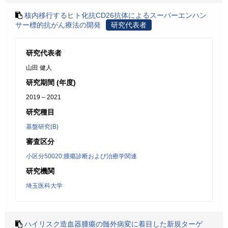
核内移行するヒト化抗CD26抗体によるスーパーエンハン
サー標的抗がん療法の開発
研究代表者
研究代表者
山田 健人
研究期間 (年度)
2019 – 2021
研究種目
基盤研究(B)
審査区分
小区分50020:腫瘍診断および治療学関連
研究機関
埼玉医科大学
ハイリスク造血器腫瘍の髄外病変に着目した新規ターゲ