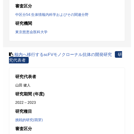
審査区分
中区分54:生体情報内科学およびその関連分野
研究機関
東京慈恵会医科大学
核内へ移行するscFVモノクローナル抗体の開発研究
研
究代表者
研究代表者
山田 健人
研究期間 (年度)
2022 – 2023
研究種目
挑戦的研究(萌芽)
審査区分