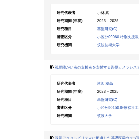
研究代表者
小林 真
研究期間 (年度)
2023 – 2025
研究種目
基盤研究(C)
審査区分
小区分09060:特別支援
研究機関
筑波技術大学
視覚障がい者の支援者を支援する監視カメラシス
研究代表者
滝沢 穂高
研究期間 (年度)
2023 – 2025
研究種目
基盤研究(C)
審査区分
小区分90150:医療福祉
研究機関
筑波大学
視覚アクセシビリティに配慮した基礎医学ウェブ