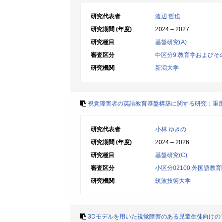
研究代表者
渡辺 哲也
研究期間 (年度)
2024 – 2027
研究種目
基盤研究(A)
審査区分
中区分9:教育学およびそ
研究機関
新潟大学
視覚障害者の英語教育基盤構築に関する研究：重
研究代表者
小林 ゆきの
研究期間 (年度)
2024 – 2026
研究種目
基盤研究(C)
審査区分
小区分02100:外国語教
研究機関
筑波技術大学
3Dモデルを用いた視覚障害のある児童生徒向けの