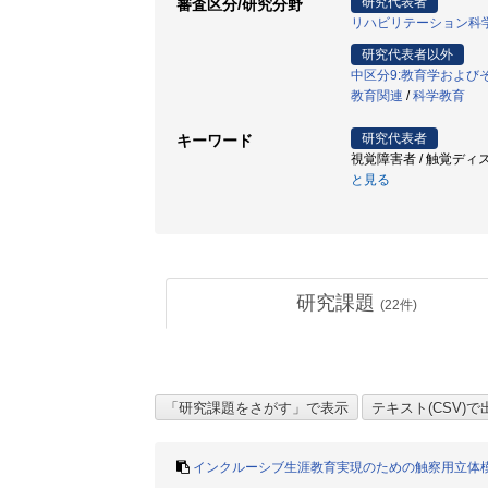
研究代表者
審査区分/研究分野
リハビリテーション科
研究代表者以外
中区分9:教育学および
教育関連
/
科学教育
研究代表者
キーワード
視覚障害者 / 触覚ディスプレイ 
と見る
研究課題
(
22
件)
インクルーシブ生涯教育実現のための触察用立体