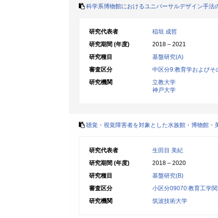
科学系博物館におけるユニバーサルデザイン手法
研究代表者
稲垣 成哲
研究期間 (年度)
2018 – 2021
研究種目
基盤研究(A)
審査区分
中区分9:教育学およびそ
研究機関
立教大学
神戸大学
聴覚・視覚障害者を対象とした水族館・博物館・
研究代表者
生田目 美紀
研究期間 (年度)
2018 – 2020
研究種目
基盤研究(B)
審査区分
小区分09070:教育工学
研究機関
筑波技術大学