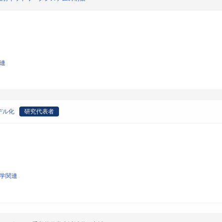
関連
デル化
研究代表者
科学関連