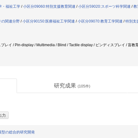
学・福祉工学
/
小区分09060:特別支援教育関連
/
小区分59020:スポーツ科学関連
/
教
その関連分野
/
小区分90150:医療福祉工学関連
/
小区分09070:教育工学関連
/
特別支
/ Pin-display / Multimedia / Blind / Tactile display / ピンディスプ
研究成果
(
105
件)
模型の総合的研究開発