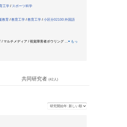
育工学
/
スポーツ科学
援教育
/
教育工学
/
教育工学
/
小区分02100:外国語
レイ / 盲教育 / マルチメディア / 視覚障害者ボウリング
…
もっ
共同研究者
(
42
人)