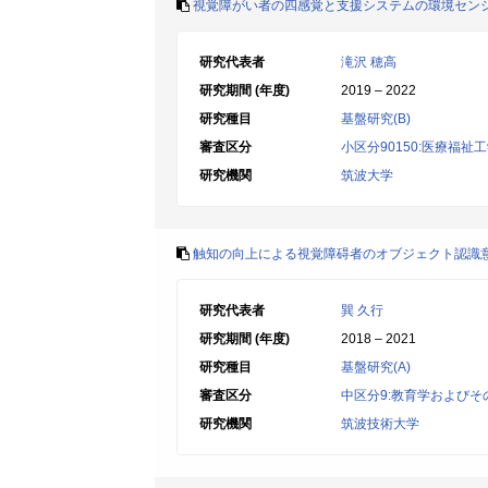
視覚障がい者の四感覚と支援システムの環境セン
研究代表者
滝沢 穂高
研究期間 (年度)
2019 – 2022
研究種目
基盤研究(B)
審査区分
小区分90150:医療福祉
研究機関
筑波大学
触知の向上による視覚障碍者のオブジェクト認識
研究代表者
巽 久行
研究期間 (年度)
2018 – 2021
研究種目
基盤研究(A)
審査区分
中区分9:教育学およびそ
研究機関
筑波技術大学