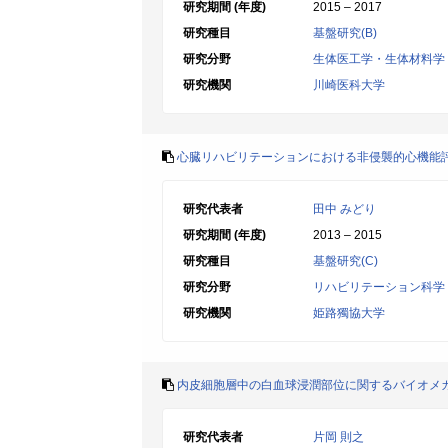
研究期間 (年度)
2015 – 2017
研究種目
基盤研究(B)
研究分野
生体医工学・生体材料学
研究機関
川崎医科大学
心臓リハビリテーションにおける非侵襲的心機能
研究代表者
田中 みどり
研究期間 (年度)
2013 – 2015
研究種目
基盤研究(C)
研究分野
リハビリテーション科学
研究機関
姫路獨協大学
内皮細胞層中の白血球浸潤部位に関するバイオメ
研究代表者
片岡 則之