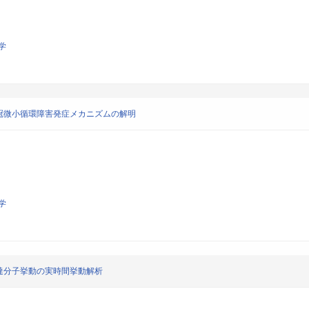
学
冠微小循環障害発症メカニズムの解明
学
達分子挙動の実時間挙動解析