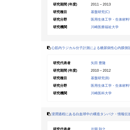
研究期間 (年度)
2011 – 2013
研究種目
基盤研究(C)
研究分野
医用生体工学・生体材料
研究機関
川崎医療福祉大学
心筋内ラジカル分子計測による糖尿病性心内膜側
研究代表者
矢田 豊隆
研究期間 (年度)
2010 – 2012
研究種目
基盤研究(B)
研究分野
医用生体工学・生体材料
研究機関
川崎医科大学
浸潤過程にある白血球中の構造タンパク・情報伝
研究代表者
片岡 則之