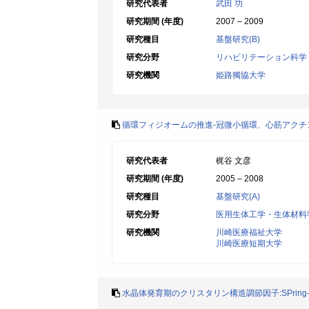
研究代表者
武田 功
研究期間 (年度)
2007 – 2009
研究種目
基盤研究(B)
研究分野
リハビリテーション科学
研究機関
姫路獨協大学
循環フィジオームの推進-冠微小循環、心筋アクチ
研究代表者
梶谷 文彦
研究期間 (年度)
2005 – 2008
研究種目
基盤研究(A)
研究分野
医用生体工学・生体材料
研究機関
川崎医療福祉大学
川崎医療短期大学
水晶体発育期のクリスタリン構造調節因子:SPrin