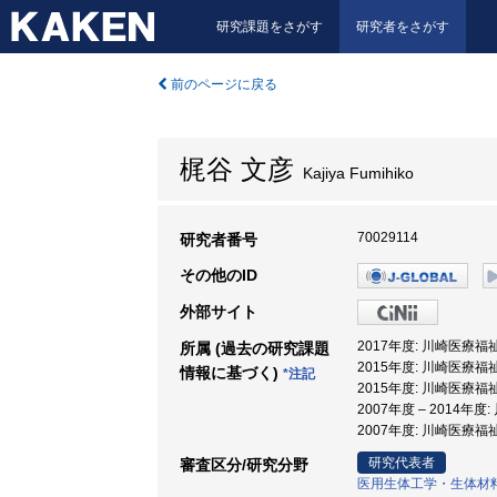
研究課題をさがす
研究者をさがす
前のページに戻る
梶谷 文彦
Kajiya Fumihiko
70029114
研究者番号
その他のID
外部サイト
2017年度: 川崎医療福
所属 (過去の研究課題
2015年度: 川崎医療福
情報に基づく)
*注記
2015年度: 川崎医療福
2007年度 – 2014年
2007年度: 川崎医療福
研究代表者
審査区分/研究分野
医用生体工学・生体材