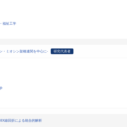
・福祉工学
ン・ミオシン架橋連関を中心に-
研究代表者
学
g-8X線回折による統合的解析