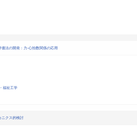
評価法の開発：力‐心拍数関係の応用
・福祉工学
カニクス的検討