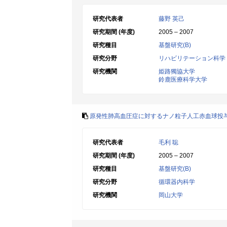
研究代表者
藤野 英己
研究期間 (年度)
2005 – 2007
研究種目
基盤研究(B)
研究分野
リハビリテーション科学
研究機関
姫路獨協大学
鈴鹿医療科学大学
原発性肺高血圧症に対するナノ粒子人工赤血球投
研究代表者
毛利 聡
研究期間 (年度)
2005 – 2007
研究種目
基盤研究(B)
研究分野
循環器内科学
研究機関
岡山大学