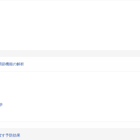
環調節機能の解析
学
ぼす予防効果