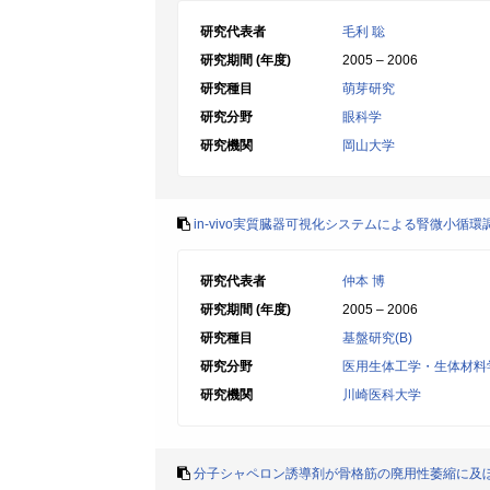
研究代表者
毛利 聡
研究期間 (年度)
2005 – 2006
研究種目
萌芽研究
研究分野
眼科学
研究機関
岡山大学
in-vivo実質臓器可視化システムによる腎微小循
研究代表者
仲本 博
研究期間 (年度)
2005 – 2006
研究種目
基盤研究(B)
研究分野
医用生体工学・生体材料
研究機関
川崎医科大学
分子シャペロン誘導剤が骨格筋の廃用性萎縮に及