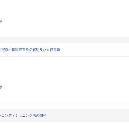
学
性冠微小循環障害発症解明及び血行再建
学
レコンディショニング法の開発