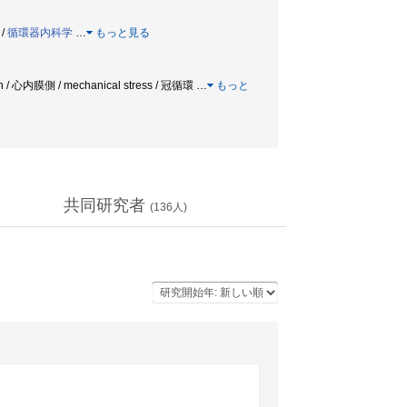
/
循環器内科学
…
もっと見る
n / 心内膜側 / mechanical stress / 冠循環
…
もっと
共同研究者
(
136
人)