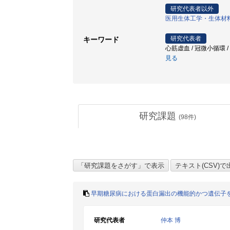
研究代表者以外
医用生体工学・生体材
研究代表者
キーワード
心筋虚血 / 冠微小循環 / SPri
見る
研究課題
(
98
件)
早期糖尿病における蛋白漏出の機能的かつ遺伝子
研究代表者
仲本 博