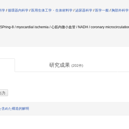
料学
/
循環器内科学
/
医用生体工学・生体材料学
/
泌尿器科学
/
医学一般
/
胸部外科学
ng-8 / myocardial ischemia / 心筋内微小血管 / NADH / coronary microcirculatio
研究成果
(
202
件)
を含めた構造的解明