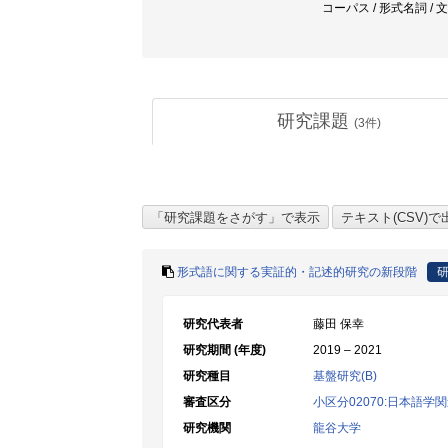
コーパス / 形式名詞 / 文法化 / 複
研究課題
(
3
件)
形式語に関する実証的・記述的研究の新段階
研究代表者
藤田 保幸
研究期間 (年度)
2019 – 2021
研究種目
基盤研究(B)
審査区分
小区分02070:日本語学
研究機関
龍谷大学