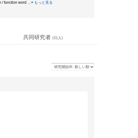
/ function word
…
もっと見る
共同研究者
(
31
人)