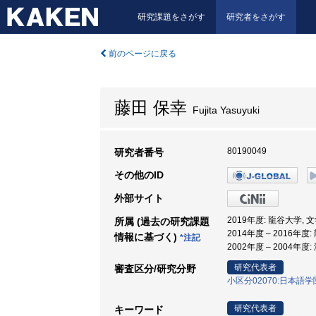
研究課題をさがす
研究者をさがす
前のページに戻る
藤田 保幸
Fujita Yasuyuki
80190049
研究者番号
その他のID
外部サイト
2019年度: 龍谷大学, 
所属 (過去の研究課題
2014年度 – 2016年度
情報に基づく)
*注記
2002年度 – 2004年度
研究代表者
審査区分/研究分野
小区分02070:日本語
研究代表者
キーワード