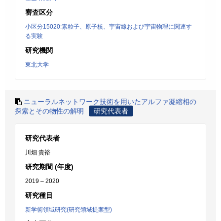
審査区分
小区分15020:素粒子、原子核、宇宙線および宇宙物理に関連す
る実験
研究機関
東北大学
ニューラルネットワーク技術を用いたアルファ凝縮相の
探索とその物性の解明
研究代表者
研究代表者
川畑 貴裕
研究期間 (年度)
2019 – 2020
研究種目
新学術領域研究(研究領域提案型)