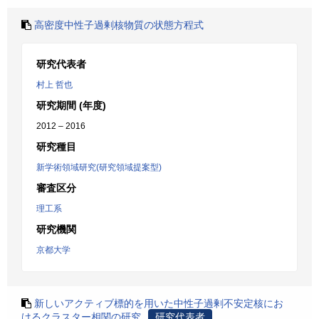
高密度中性子過剰核物質の状態方程式
研究代表者
村上 哲也
研究期間 (年度)
2012 – 2016
研究種目
新学術領域研究(研究領域提案型)
審査区分
理工系
研究機関
京都大学
新しいアクティブ標的を用いた中性子過剰不安定核にお
けるクラスター相関の研究
研究代表者