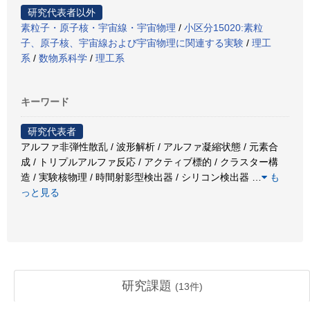
研究代表者以外
素粒子・原子核・宇宙線・宇宙物理
/
小区分15020:素粒
子、原子核、宇宙線および宇宙物理に関連する実験
/
理工
系
/
数物系科学
/
理工系
キーワード
研究代表者
アルファ非弾性散乱 / 波形解析 / アルファ凝縮状態 / 元素合
成 / トリプルアルファ反応 / アクティブ標的 / クラスター構
造 / 実験核物理 / 時間射影型検出器 / シリコン検出器
…
も
っと見る
研究課題
(
13
件)