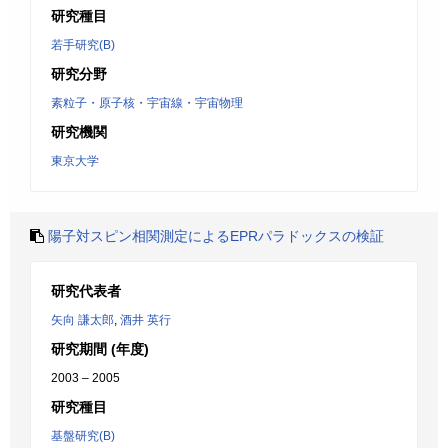
研究種目
若手研究(B)
研究分野
素粒子・原子核・宇宙線・宇宙物理
研究機関
東京大学
陽子対スピン相関測定によるEPRパラドックスの検証
研究代表者
矢向 謙太郎
,
酒井 英行
研究期間 (年度)
2003 – 2005
研究種目
基盤研究(B)