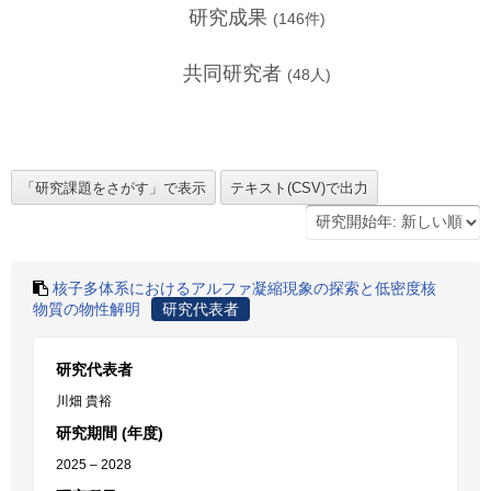
研究成果
(
146
件)
共同研究者
(
48
人)
核子多体系におけるアルファ凝縮現象の探索と低密度核
物質の物性解明
研究代表者
研究代表者
川畑 貴裕
研究期間 (年度)
2025 – 2028