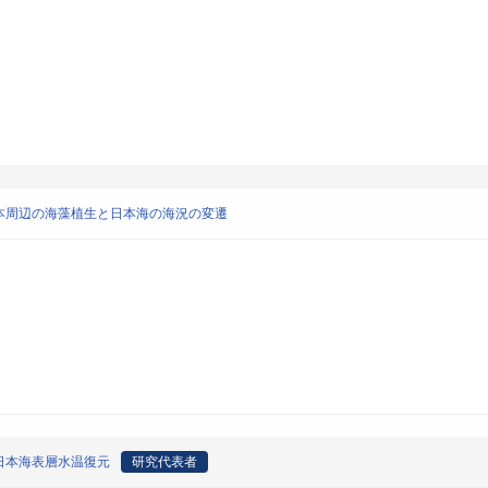
本周辺の海藻植生と日本海の海況の変遷
日本海表層水温復元
研究代表者