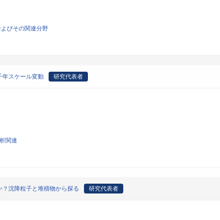
およびその関連分野
千年スケール変動
研究代表者
解析関連
か？沈降粒子と堆積物から探る
研究代表者