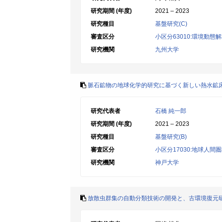
研究期間 (年度)
2021 – 2023
研究種目
基盤研究(C)
審査区分
小区分63010:環境動態
研究機関
九州大学
脈石鉱物の地球化学的研究に基づく新しい熱水鉱
研究代表者
石橋 純一郎
研究期間 (年度)
2021 – 2023
研究種目
基盤研究(B)
審査区分
小区分17030:地球人間
研究機関
神戸大学
放散虫群集の自動分類技術の開発と、古環境復元