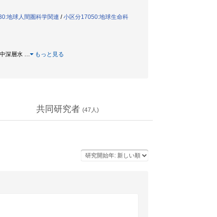
030:地球人間圏科学関連
/
小区分17050:地球生命科
/ 中深層水
…
もっと見る
共同研究者
(
47
人)