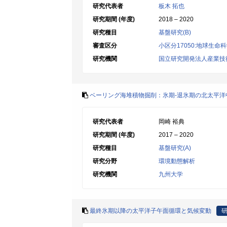
研究代表者
板木 拓也
研究期間 (年度)
2018 – 2020
研究種目
基盤研究(B)
審査区分
小区分17050:地球生命
研究機関
国立研究開発法人産業技
ベーリング海堆積物掘削：氷期‐退氷期の北太平
研究代表者
岡崎 裕典
研究期間 (年度)
2017 – 2020
研究種目
基盤研究(A)
研究分野
環境動態解析
研究機関
九州大学
最終氷期以降の太平洋子午面循環と気候変動