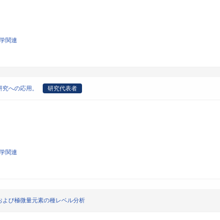
科学関連
研究への応用。
研究代表者
科学関連
および極微量元素の種レベル分析