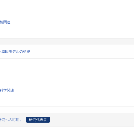
解析関連
床成因モデルの構築
圏科学関連
研究への応用。
研究代表者