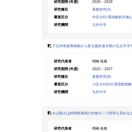
研究期間 (年度)
2026 – 2029
研究種目
基盤研究(A)
審査区分
中区分63:環境解析評価
研究機関
九州大学
下北沖海底堆積物から探る最終退氷期の北太平洋
研究代表者
岡崎 裕典
研究期間 (年度)
2025 – 2027
研究種目
基盤研究(B)
審査区分
小区分63010:環境動態
研究機関
九州大学
火山噴火は鉄制限海域の生物ポンプ効率を高める
研究代表者
岡崎 裕典