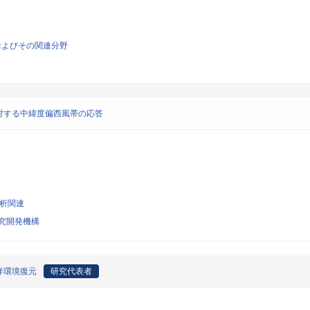
およびその関連分野
対する中緯度偏西風帯の応答
解析関連
究開発機構
洋環境復元
研究代表者