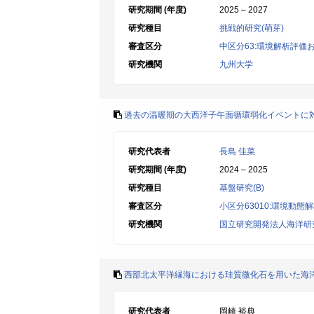
研究期間 (年度)
2025 – 2027
研究種目
挑戦的研究(萌芽)
審査区分
中区分63:環境解析評価
研究機関
九州大学
過去の温暖期の大西洋子午面循環弱化イベントに
研究代表者
長島 佳菜
研究期間 (年度)
2024 – 2025
研究種目
基盤研究(B)
審査区分
小区分63010:環境動態
研究機関
国立研究開発法人海洋研
西部北太平洋縁海における珪質微化石を用いた海
研究代表者
岡崎 裕典