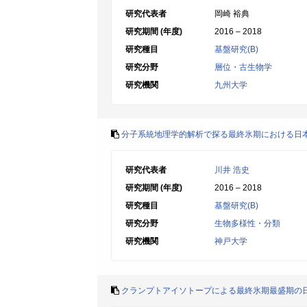
研究代表者
岡崎 裕典
研究期間 (年度)
2016 – 2018
研究種目
基盤研究(B)
研究分野
層位・古生物学
研究機関
九州大学
分子系統地理学的解析で探る最終氷期における日
研究代表者
川井 浩史
研究期間 (年度)
2016 – 2018
研究種目
基盤研究(B)
研究分野
生物多様性・分類
研究機関
神戸大学
クランプトアイソトープによる最終氷期最盛期の