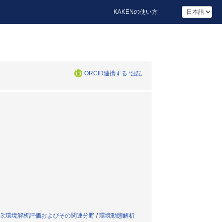
KAKENの使い方
ORCID連携する
*注記
63:環境解析評価およびその関連分野
/
環境動態解析