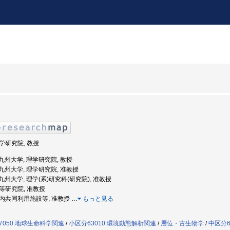
理学研究院, 教授
: 九州大学, 理学研究院, 教授
度: 九州大学, 理学研究院, 准教授
: 九州大学, 理学(系)研究科(研究院), 准教授
高等研究院, 准教授
 学内共同利用施設等, 准教授
…
もっと見る
7050:地球生命科学関連
/
小区分63010:環境動態解析関連
/
層位・古生物学
/
中区分