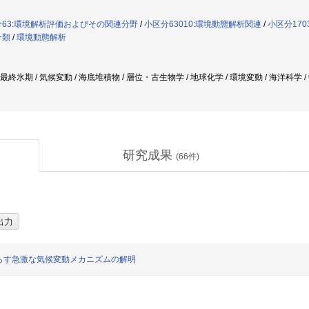
分63:環境解析評価およびその関連分野
/
小区分63010:環境動態解析関連
/
小区分17
分類
/
環境動態解析
 最終氷期 / 気候変動 / 海底堆積物 / 層位・古生物学 / 地球化学 / 環境変動 / 海洋科学 
研究成果
(
66
件)
らす急激な気候変動メカニズムの解明