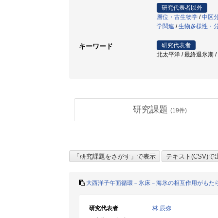
研究代表者以外
層位・古生物学
/
中区
学関連
/
生物多様性・
研究代表者
キーワード
北太平洋 / 最終退氷期 /
研究課題
(
19
件)
大西洋子午面循環－氷床－海氷の相互作用がもた
研究代表者
林 辰弥