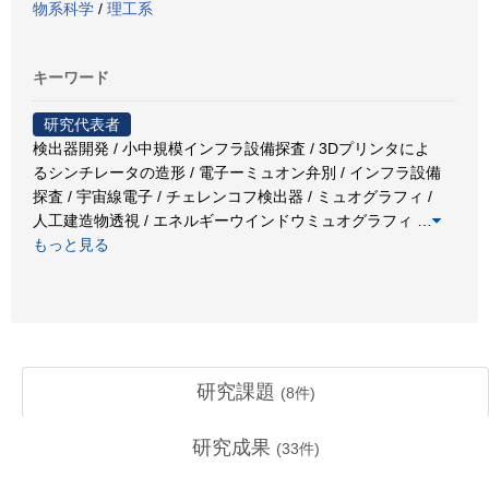
物系科学
/
理工系
キーワード
研究代表者
検出器開発 / 小中規模インフラ設備探査 / 3Dプリンタによ
るシンチレータの造形 / 電子ーミュオン弁別 / インフラ設備
探査 / 宇宙線電子 / チェレンコフ検出器 / ミュオグラフィ /
人工建造物透視 / エネルギーウインドウミュオグラフィ
…
もっと見る
研究課題
(
8
件)
研究成果
(
33
件)