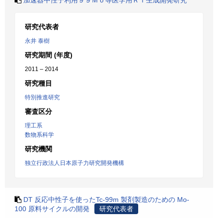
加速器中性子利用９９Ｍｏ等医学用ＲＩ生成開発研究
研究代表者
永井 泰樹
研究期間 (年度)
2011 – 2014
研究種目
特別推進研究
審査区分
理工系
数物系科学
研究機関
独立行政法人日本原子力研究開発機構
DT 反応中性子を使ったTc-99m 製剤製造のための Mo-
100 原料サイクルの開発
研究代表者