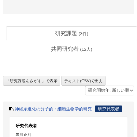
研究課題
(
3
件)
共同研究者
(
12
人)
神経系進化の分子的・細胞生物学的研究
研究代表者
研究代表者
黒川 正則