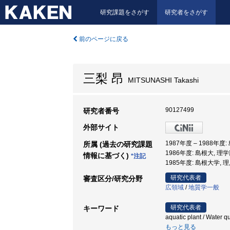
研究課題をさがす
研究者をさがす
前のページに戻る
三梨 昂
MITSUNASHI Takashi
90127499
研究者番号
外部サイト
1987年度 – 1988年度
所属 (過去の研究課題
1986年度: 島根大, 理学
情報に基づく)
*注記
1985年度: 島根大学, 理
研究代表者
審査区分/研究分野
広領域
/
地質学一般
研究代表者
キーワード
aquatic plant / Wate
もっと見る