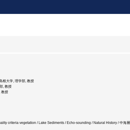
: 島根大学, 理学部, 教授
部, 教授
, 教授
r quality criteria vegetation / Lake Sediments / Echo-sounding / Natural H