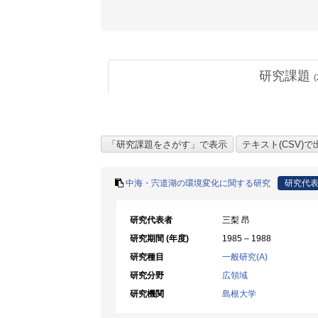
研究課題
(
中海・宍道湖の環境変化に関する研究
研究代
研究代表者
三梨 昂
研究期間 (年度)
1985 – 1988
研究種目
一般研究(A)
研究分野
広領域
研究機関
島根大学