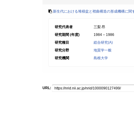
新生代における堆積盆と褶曲構造の形成機構に関
研究代表者
三梨 昂
研究期間 (年度)
1984 – 1986
研究種目
総合研究(A)
研究分野
地質学一般
研究機関
島根大学
URL: