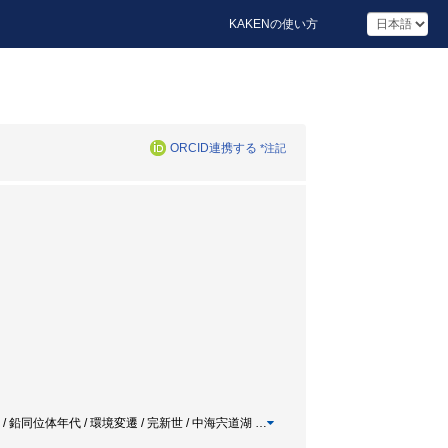
KAKENの使い方
ORCID連携する
*注記
istory / 中海層 / 鉛同位体年代 / 環境変遷 / 完新世 / 中海宍道湖
…