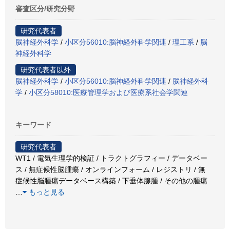
審査区分/研究分野
研究代表者
脳神経外科学
/
小区分56010:脳神経外科学関連
/
理工系
/
脳
神経外科学
研究代表者以外
脳神経外科学
/
小区分56010:脳神経外科学関連
/
脳神経外科
学
/
小区分58010:医療管理学および医療系社会学関連
キーワード
研究代表者
WT1 / 電気生理学的検証 / トラクトグラフィー / データベー
ス / 無症候性脳腫瘍 / オンラインフォーム / レジストリ / 無
症候性脳腫瘍データベース構築 / 下垂体腺腫 / その他の腫瘍
…
もっと見る