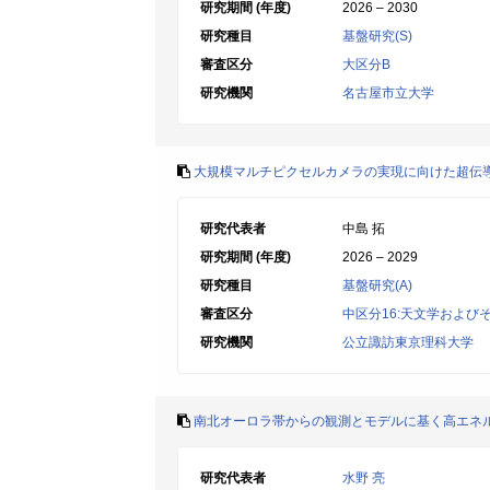
研究期間 (年度)
2026 – 2030
研究種目
基盤研究(S)
審査区分
大区分B
研究機関
名古屋市立大学
大規模マルチピクセルカメラの実現に向けた超伝
研究代表者
中島 拓
研究期間 (年度)
2026 – 2029
研究種目
基盤研究(A)
審査区分
中区分16:天文学および
研究機関
公立諏訪東京理科大学
南北オーロラ帯からの観測とモデルに基く高エネ
研究代表者
水野 亮