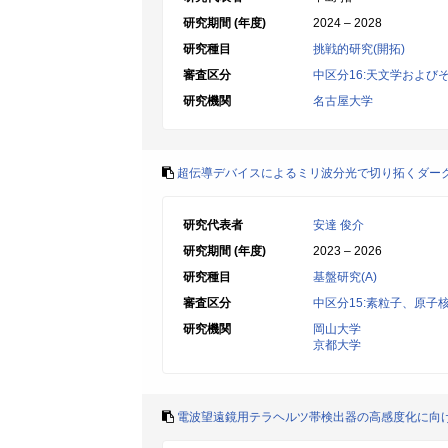
研究期間 (年度)
2024 – 2028
研究種目
挑戦的研究(開拓)
審査区分
中区分16:天文学および
研究機関
名古屋大学
超伝導デバイスによるミリ波分光で切り拓くダー
研究代表者
安達 俊介
研究期間 (年度)
2023 – 2026
研究種目
基盤研究(A)
審査区分
中区分15:素粒子、原
研究機関
岡山大学
京都大学
電波望遠鏡用テラヘルツ帯検出器の高感度化に向