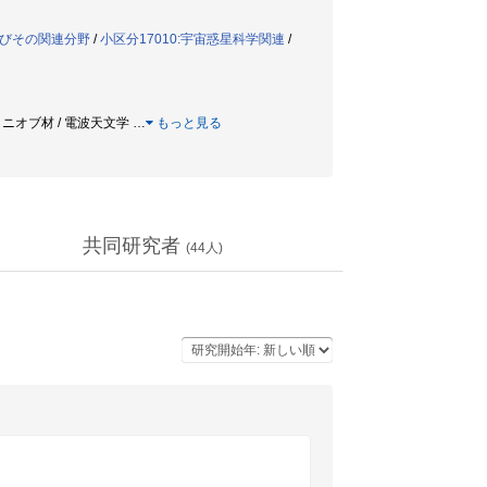
よびその関連分野
/
小区分17010:宇宙惑星科学関連
/
/ ニオブ材 / 電波天文学
…
もっと見る
共同研究者
(
44
人)