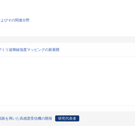
およびその関連分野
ブミリ波輝線強度マッピングの新展開
回路を用いた高感度受信機の開発
研究代表者