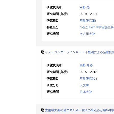
研究代表者
水野 亮
研究期間 (年度)
2019 – 2021
研究種目
基盤研究(B)
審査区分
小区分17010:宇宙惑星
研究機関
名古屋大学
イメージング・ラインサーベイ観測による活動的
研究代表者
高野 秀路
研究期間 (年度)
2015 – 2018
研究種目
基盤研究(Ｃ)
研究分野
天文学
研究機関
日本大学
太陽極大期の高エネルギー粒子の降込みが極域中