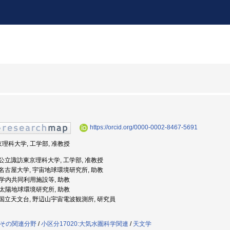
https://orcid.org/0000-0002-8467-5691
京理科大学, 工学部, 准教授
度: 公立諏訪東京理科大学, 工学部, 准教授
度: 名古屋大学, 宇宙地球環境研究所, 助教
, 学内共同利用施設等, 助教
, 太陽地球環境研究所, 助教
度: 国立天文台, 野辺山宇宙電波観測所, 研究員
びその関連分野
/
小区分17020:大気水圏科学関連
/
天文学