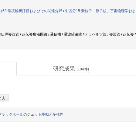
分63:環境解析評価およびその関連分野
/
中区分15:素粒子、原子核、宇宙物理学お
導導波管 / 超伝導集積回路 / 受信機 / 電波望遠鏡 / テラヘルツ波 / 導波管 / 超伝導 
研究成果
(
104
件)
ブラックホールのジェット駆動と多様性