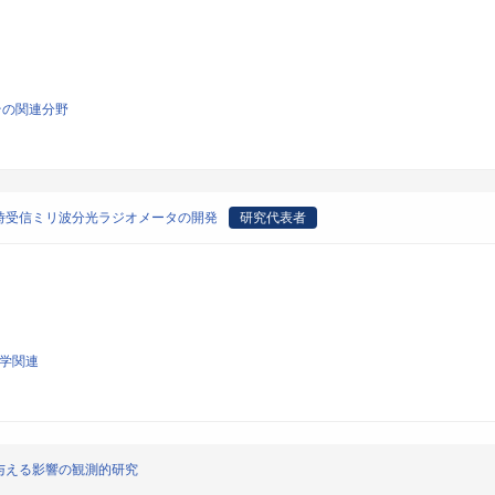
その関連分野
時受信ミリ波分光ラジオメータの開発
研究代表者
科学関連
与える影響の観測的研究