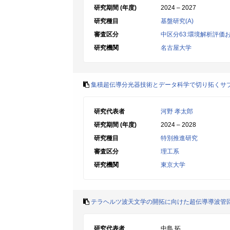
研究期間 (年度)
2024 – 2027
研究種目
基盤研究(A)
審査区分
中区分63:環境解析評価
研究機関
名古屋大学
集積超伝導分光器技術とデータ科学で切り拓くサ
研究代表者
河野 孝太郎
研究期間 (年度)
2024 – 2028
研究種目
特別推進研究
審査区分
理工系
研究機関
東京大学
テラヘルツ波天文学の開拓に向けた超伝導導波管
研究代表者
中島 拓