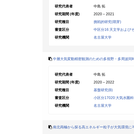
研究代表者
中島 拓
研究期間 (年度)
2020 – 2021
研究種目
挑戦的研究(萌芽)
審査区分
中区分16:天文学および
研究機関
名古屋大学
中層大気変動精密観測のための多視野・多周波同
研究代表者
中島 拓
研究期間 (年度)
2020 – 2022
研究種目
基盤研究(B)
審査区分
小区分17020:大気水圏
研究機関
名古屋大学
南北両極から探る高エネルギー粒子が大気環境に