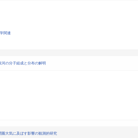
科学関連
銀河の分子組成と分布の解明
間圏大気に及ぼす影響の観測的研究