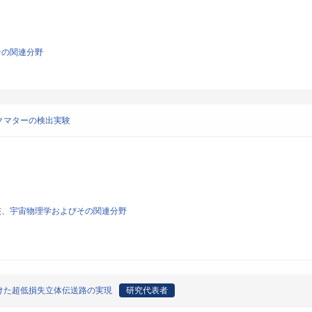
その関連分野
クマターの検出実験
子核、宇宙物理学およびその関連分野
けた超低損失立体伝送路の実現
研究代表者