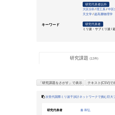
研究代表者以外
大区分B
/
理工系
/
中区
天文学
/
超高層物理学
研究代表者
キーワード
ミリ波・サブミリ波 / 超伝
研究課題
(
12
件)
次世代国際ミリ波干渉計ネットワークで挑む巨大
研究代表者
秦 和弘