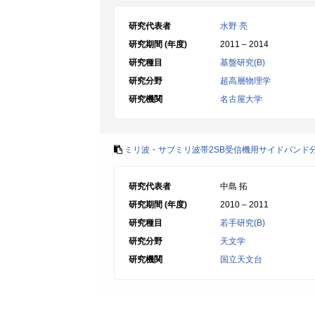
研究代表者
水野 亮
研究期間 (年度)
2011 – 2014
研究種目
基盤研究(B)
研究分野
超高層物理学
研究機関
名古屋大学
ミリ波・サブミリ波帯2SB受信機用サイドバンド
研究代表者
中島 拓
研究期間 (年度)
2010 – 2011
研究種目
若手研究(B)
研究分野
天文学
研究機関
国立天文台