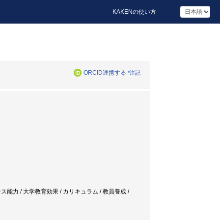
KAKENの使い方
ORCID連携する
*注記
力 / 大学教育効果 / カリキュラム / 教員養成 /