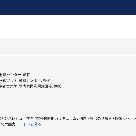
, 教職センター, 教授
度: 宇都宮大学, 教職センター, 教授
度: 宇都宮大学, 学内共同利用施設等, 教授
ナンスレビュー学習 / 教科横断的カリキュラム / 国家・社会の形成者 / 技術ガバナンス能
としての能力
…
もっと見る