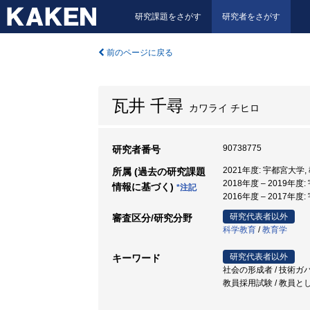
研究課題をさがす
研究者をさがす
前のページに戻る
瓦井 千尋
カワライ チヒロ
90738775
研究者番号
2021年度: 宇都宮大学
所属 (過去の研究課題
2018年度 – 2019年
情報に基づく)
*注記
2016年度 – 2017年
研究代表者以外
審査区分/研究分野
科学教育
/
教育学
研究代表者以外
キーワード
社会の形成者 / 技術ガバ
教員採用試験 / 教員