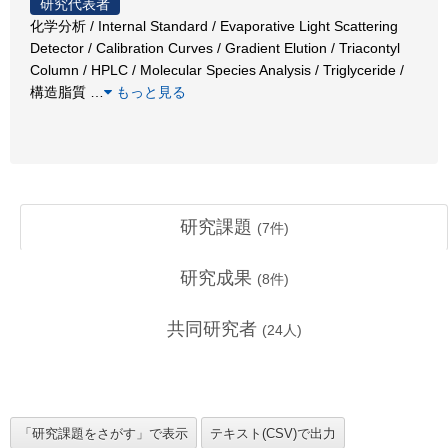
研究代表者
化学分析 / Internal Standard / Evaporative Light Scattering
Detector / Calibration Curves / Gradient Elution / Triacontyl
Column / HPLC / Molecular Species Analysis / Triglyceride /
構造脂質
…
もっと見る
研究課題
(
7
件)
研究成果
(
8
件)
共同研究者
(
24
人)