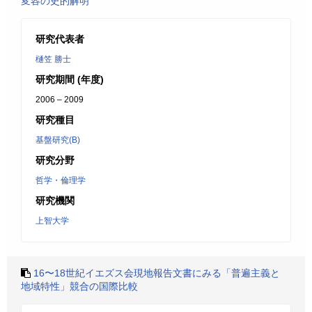
変容の史的解明
研究代表者
樋笠 勝士
研究期間 (年度)
2006 – 2009
研究種目
基盤研究(B)
研究分野
哲学・倫理学
研究機関
上智大学
16〜18世紀イエズス会現地報告文書にみる「普遍主義と
地域特性」競合の国際比較