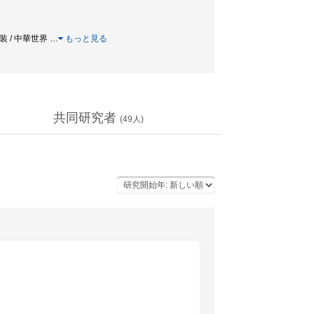
唐装 / 中華世界
…
もっと見る
共同研究者
(
49
人)