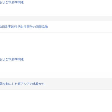
類学および民俗学関連
/日常実践/生活財生態学の国際協働
類学および民俗学関連
中韓を軸にした東アジアの比較から