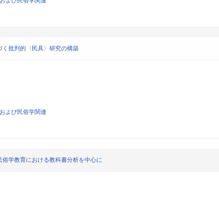
類学および民俗学関連
づく批判的〈民具〉研究の構築
類学および民俗学関連
民俗学教育における教科書分析を中心に