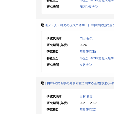
審査区分
小区分04030:文化人
研究機関
関西学院大学
モノ・人・権力の現代民俗学：日中韓の比較に基
研究代表者
門田 岳久
研究期間 (年度)
2024
研究種目
基盤研究(B)
審査区分
小区分04030:文化人
研究機関
立教大学
日中韓の民俗学の知的布置に関する基礎的研究―
研究代表者
田村 和彦
研究期間 (年度)
2021 – 2023
研究種目
基盤研究(C)