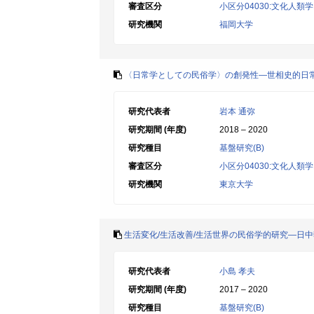
審査区分
小区分04030:文化人
研究機関
福岡大学
〈日常学としての民俗学〉の創発性―世相史的日常
研究代表者
岩本 通弥
研究期間 (年度)
2018 – 2020
研究種目
基盤研究(B)
審査区分
小区分04030:文化人
研究機関
東京大学
生活変化/生活改善/生活世界の民俗学的研究―日
研究代表者
小島 孝夫
研究期間 (年度)
2017 – 2020
研究種目
基盤研究(B)