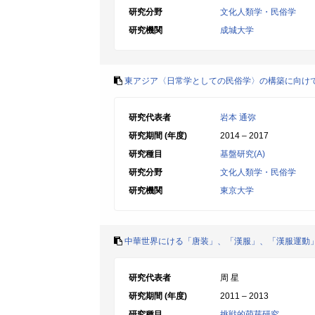
研究分野
文化人類学・民俗学
研究機関
成城大学
東アジア〈日常学としての民俗学〉の構築に向け
研究代表者
岩本 通弥
研究期間 (年度)
2014 – 2017
研究種目
基盤研究(A)
研究分野
文化人類学・民俗学
研究機関
東京大学
中華世界にける「唐装」、「漢服」、「漢服運動
研究代表者
周 星
研究期間 (年度)
2011 – 2013
研究種目
挑戦的萌芽研究