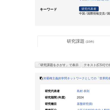
研究代表者
キーワード
中国 / 国際情報交流 / 
研究課題
(
10
件)
対覇権主義的学問ネットワークとしての「世界民
研究代表者
島村 恭則
研究期間 (年度)
2024
研究種目
基盤研究(B)