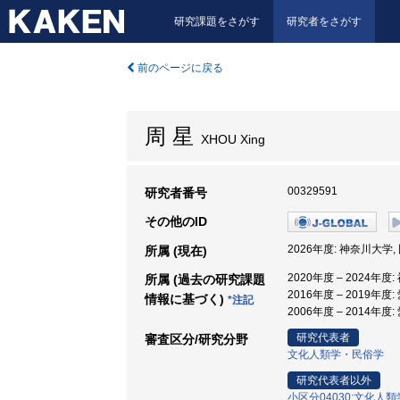
研究課題をさがす
研究者をさがす
前のページに戻る
周 星
XHOU Xing
00329591
研究者番号
その他のID
2026年度: 神奈川大学
所属 (現在)
2020年度 – 2024年
所属 (過去の研究課題
2016年度 – 2019
情報に基づく)
*注記
2006年度 – 2014
研究代表者
審査区分/研究分野
文化人類学・民俗学
研究代表者以外
小区分04030:文化人