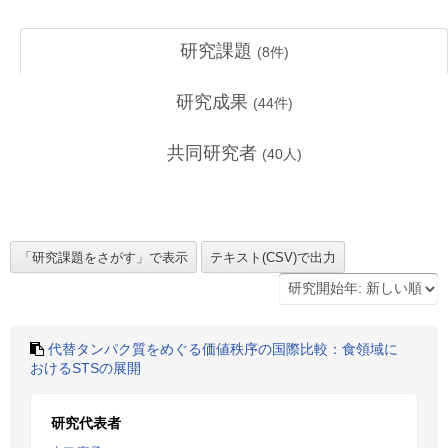
研究課題
(
8
件)
研究成果
(
44
件)
共同研究者
(
40
人)
代替タンパク質をめぐる価値秩序の国際比較：食領域に
おけるSTSの展開
研究代表者