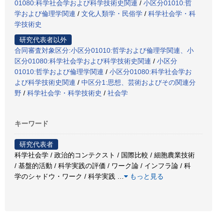
01080:科学社会学および科学技術史関連
/
小区分01010:哲
学および倫理学関連
/
文化人類学・民俗学
/
科学社会学・科
学技術史
研究代表者以外
合同審査対象区分:小区分01010:哲学および倫理学関連、小
区分01080:科学社会学および科学技術史関連
/
小区分
01010:哲学および倫理学関連
/
小区分01080:科学社会学お
よび科学技術史関連
/
中区分1:思想、芸術およびその関連分
野
/
科学社会学・科学技術史
/
社会学
キーワード
研究代表者
科学社会学 / 政治的コンテクスト / 国際比較 / 細胞農業技術
/ 基盤的活動 / 科学実践の評価 / ワーク論 / インフラ論 / 科
学のシャドウ・ワーク / 科学実践
…
もっと見る