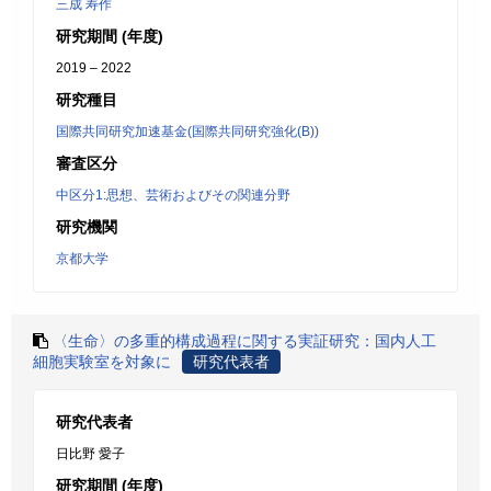
三成 寿作
研究期間 (年度)
2019 – 2022
研究種目
国際共同研究加速基金(国際共同研究強化(B))
審査区分
中区分1:思想、芸術およびその関連分野
研究機関
京都大学
〈生命〉の多重的構成過程に関する実証研究：国内人工
細胞実験室を対象に
研究代表者
研究代表者
日比野 愛子
研究期間 (年度)