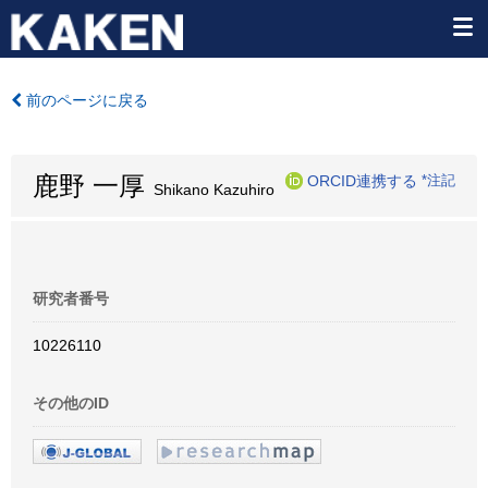
前のページに戻る
鹿野 一厚
ORCID連携する
*注記
Shikano Kazuhiro
研究者番号
10226110
その他のID