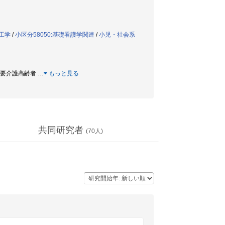
工学
/
小区分58050:基礎看護学関連
/
小児・社会系
 / 要介護高齢者
…
もっと見る
共同研究者
(
70
人)