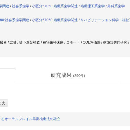
歯学関連
/
社会系歯学
/
小区分57050:補綴系歯学関連
/
補綴理工系歯学
/
外科系歯学
080:社会系歯学関連
/
小区分57050:補綴系歯学関連
/
リハビリテーション科学・福祉
高齢者 / 誤嚥 / 嚥下造影検査 / 在宅歯科医療 / コホート / QOL評価票 / 多施設共同研究
研究成果
(
290
件)
するオーラルフレイル早期検出法の確立