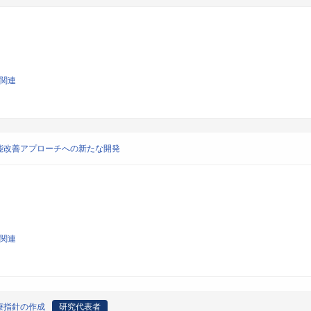
学関連
能改善アプローチへの新たな開発
学関連
療指針の作成
研究代表者