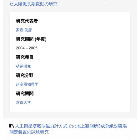
た太陽風長期変動の研究
研究代表者
家森 俊彦
研究期間 (年度)
2004 – 2005
研究種目
萌芽研究
研究分野
超高層物理学
研究機関
京都大学
人工衛星塔載型磁力計方式での地上観測所3成分絶対磁場
測定装置の試験研究