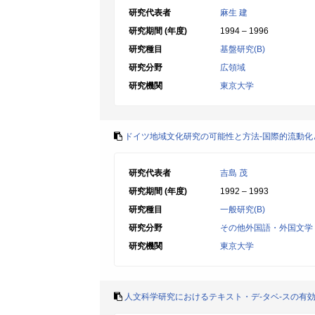
研究代表者
麻生 建
研究期間 (年度)
1994 – 1996
研究種目
基盤研究(B)
研究分野
広領域
研究機関
東京大学
ドイツ地域文化研究の可能性と方法-国際的流動化
研究代表者
吉島 茂
研究期間 (年度)
1992 – 1993
研究種目
一般研究(B)
研究分野
その他外国語・外国文学
研究機関
東京大学
人文科学研究におけるテキスト・デ-タベ-スの有