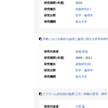
研究期間 (年度)
2010
研究種目
基盤研究(C)
研究分野
哲学・倫理学
研究機関
東京大学
宗教における犠牲の論理と倫理に関する哲学的研
研究代表者
高橋 哲哉
研究期間 (年度)
2009 – 2011
研究種目
基盤研究(B)
研究分野
哲学・倫理学
研究機関
東京大学
アブラハム的伝統の臨界:三大一神教の哲学、神学
研究代表者
大貫 隆