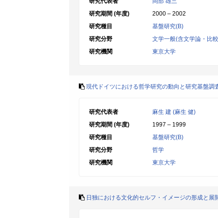
研究代表者
岡部 雄三
研究期間 (年度)
2000 – 2002
研究種目
基盤研究(B)
研究分野
文学一般(含文学論・比較
研究機関
東京大学
現代ドイツにおける哲学研究の動向と研究基盤調
研究代表者
麻生 建 (麻生 健)
研究期間 (年度)
1997 – 1999
研究種目
基盤研究(B)
研究分野
哲学
研究機関
東京大学
日独における文化的セルフ・イメージの形成と展