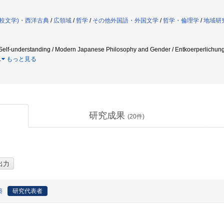
較文学)・西洋古典
/
広領域
/
哲学
/
その他外国語・外国文学
/
哲学・倫理学
/
地域研
elf-understanding / Modern Japanese Philosophy and Gender / Entkoer
…
もっと見る
研究成果
(
20
件)
築
研究代表者