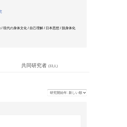
究
perlichung / 現代の身体文化 / 自己理解 / 日本思想 / 脱身体化
共同研究者
(
33
人)