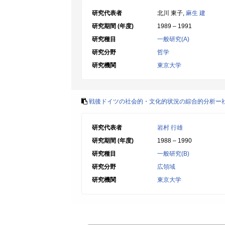
研究代表者
北川 東子,
麻生 建
研究期間 (年度)
1989 – 1991
研究種目
一般研究(A)
研究分野
哲学
研究機関
東京大学
戦後ドイツの社会的・文化的状況の綜合的分析ー
研究代表者
岩村 行雄
研究期間 (年度)
1988 – 1990
研究種目
一般研究(B)
研究分野
広領域
研究機関
東京大学