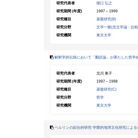
研究代表者
猪口 弘之
研究期間 (年度)
1997 – 1999
研究種目
基盤研究(B)
研究分野
文学一般(含文学論・比較
研究機関
東京大学
解釈学的伝統において「翻訳論」が果たした哲学
研究代表者
北川 東子
研究期間 (年度)
1997 – 1998
研究種目
基盤研究(C)
研究分野
哲学
研究機関
東京大学
ベルリンの綜合的研究-学際的地球文化研究による