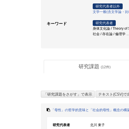
研究代表者以外
文学一般(含文学論・比
研究代表者
キーワード
身体文化論 / Theory of S
社会 / 存在論 / 倫理学
研究課題
(
12
件)
「母性」の哲学的意味と「社会的母性」概念の構
研究代表者
北川 東子