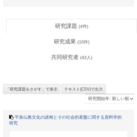
研究課題
(
4
件)
研究成果
(
10
件)
共同研究者
(
43
人)
平泉仏教文化の諸相とその社会的基盤に関する資料学的
研究