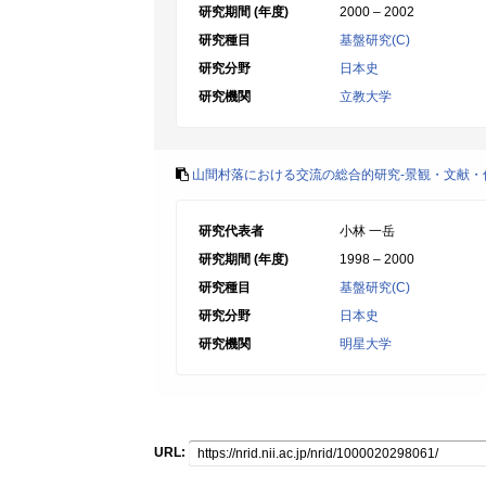
研究期間 (年度)
2000 – 2002
研究種目
基盤研究(C)
研究分野
日本史
研究機関
立教大学
山間村落における交流の総合的研究-景観・文献・
研究代表者
小林 一岳
研究期間 (年度)
1998 – 2000
研究種目
基盤研究(C)
研究分野
日本史
研究機関
明星大学
URL: