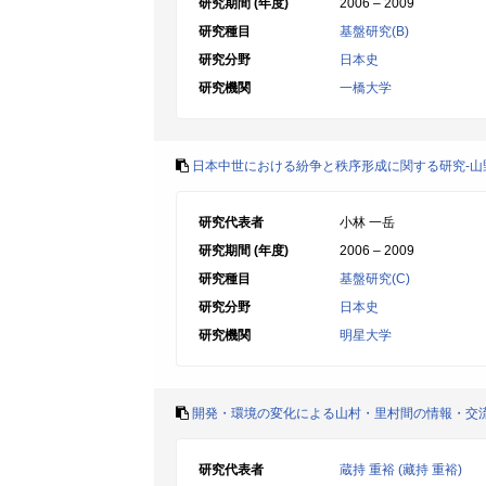
研究期間 (年度)
2006 – 2009
研究種目
基盤研究(B)
研究分野
日本史
研究機関
一橋大学
日本中世における紛争と秩序形成に関する研究-山
研究代表者
小林 一岳
研究期間 (年度)
2006 – 2009
研究種目
基盤研究(C)
研究分野
日本史
研究機関
明星大学
開発・環境の変化による山村・里村間の情報・交
研究代表者
蔵持 重裕 (藏持 重裕)