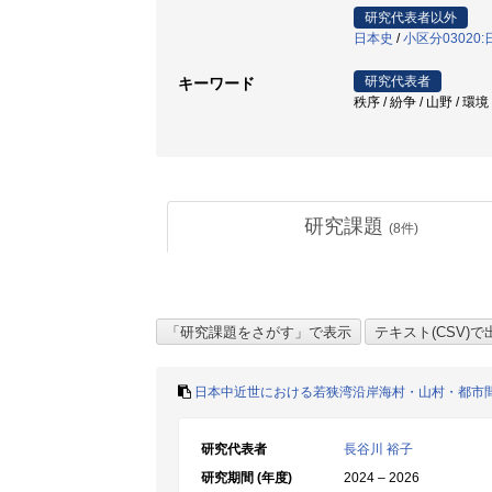
研究代表者以外
日本史
/
小区分03020
研究代表者
キーワード
秩序 / 紛争 / 山野 / 環境 / 国
研究課題
(
8
件)
日本中近世における若狭湾沿岸海村・山村・都市
研究代表者
長谷川 裕子
研究期間 (年度)
2024 – 2026