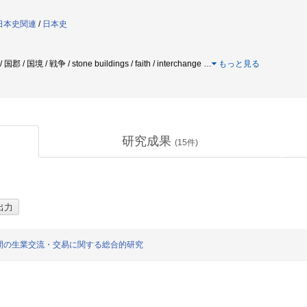
:日本史関連
/
日本史
郡 / 国境 / 戦争 / stone buildings / faith / interchange
…
もっと見る
研究成果
(
15
件)
間の生業交流・交易に関する総合的研究