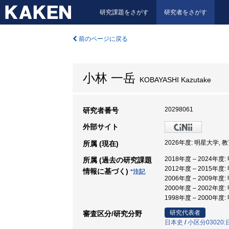
研究課題をさがす
研究者をさがす
前のページに戻る
小林 一岳
KOBAYASHI Kazutake
20298061
研究者番号
外部サイト
2026年度: 明星大学, 
所属 (現在)
2018年度 – 2024年度
所属 (過去の研究課題
2012年度 – 2015年度
情報に基づく)
*注記
2006年度 – 2009年度
2000年度 – 2002年度
1998年度 – 2000年度
研究代表者
審査区分/研究分野
日本史
/
小区分03020