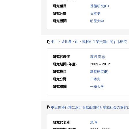
研究種目
基盤研究(C)
研究分野
日本史
研究機関
明星大学
中世・近世農・山・漁村の生業交流に関する研究
研究代表者
渡辺 尚志
研究期間 (年度)
2009 – 2012
研究種目
基盤研究(B)
研究分野
日本史
研究機関
一橋大学
中近世移行期における鉱山開発と地域社会の変容
研究代表者
池 享