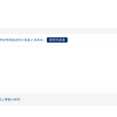
野紛争関係史料の収集と体系化-
研究代表者
流と摩擦の研究