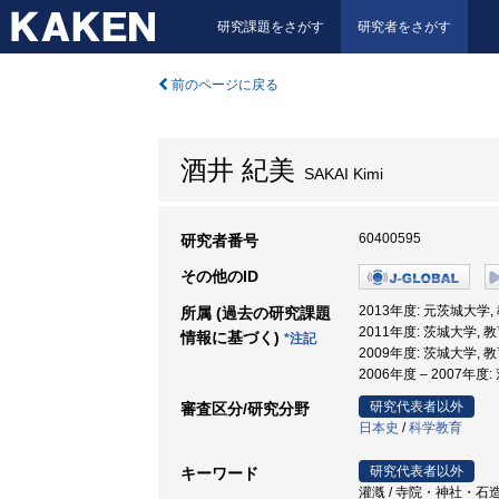
研究課題をさがす
研究者をさがす
前のページに戻る
酒井 紀美
SAKAI Kimi
60400595
研究者番号
その他のID
2013年度: 元茨城大学,
所属 (過去の研究課題
2011年度: 茨城大学, 
情報に基づく)
*注記
2009年度: 茨城大学, 
2006年度 – 2007年度
研究代表者以外
審査区分/研究分野
日本史
/
科学教育
研究代表者以外
キーワード
灌漑 / 寺院・神社・石造文化