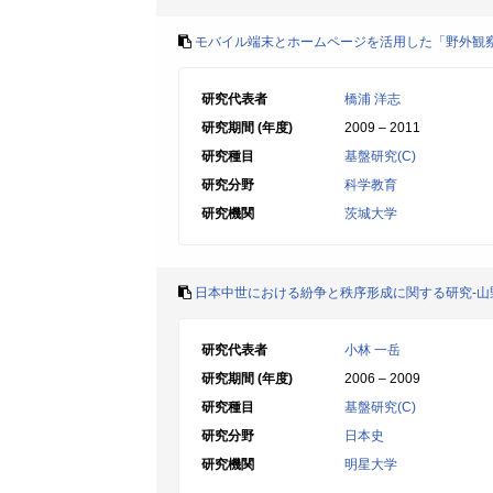
モバイル端末とホームページを活用した「野外観
研究代表者
橋浦 洋志
研究期間 (年度)
2009 – 2011
研究種目
基盤研究(C)
研究分野
科学教育
研究機関
茨城大学
日本中世における紛争と秩序形成に関する研究-山
研究代表者
小林 一岳
研究期間 (年度)
2006 – 2009
研究種目
基盤研究(C)
研究分野
日本史
研究機関
明星大学