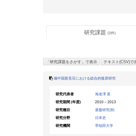
研究課題
(
3
件)
備中国新見荘における総合的復原研究
研究代表者
海老澤 衷
研究期間 (年度)
2010 – 2013
研究種目
基盤研究(B)
研究分野
日本史
研究機関
早稲田大学