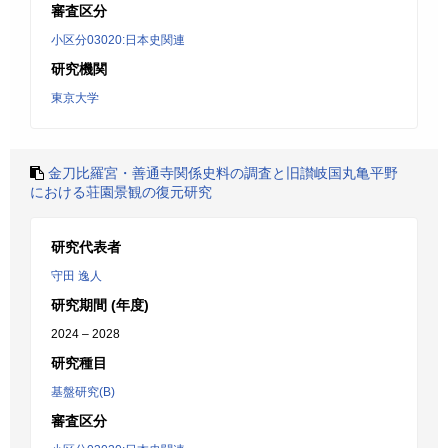
審査区分
小区分03020:日本史関連
研究機関
東京大学
金刀比羅宮・善通寺関係史料の調査と旧讃岐国丸亀平野
における荘園景観の復元研究
研究代表者
守田 逸人
研究期間 (年度)
2024 – 2028
研究種目
基盤研究(B)
審査区分