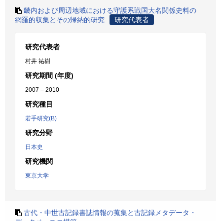
畿内および周辺地域における守護系戦国大名関係史料の
網羅的収集とその帰納的研究
研究代表者
研究代表者
村井 祐樹
研究期間 (年度)
2007 – 2010
研究種目
若手研究(B)
研究分野
日本史
研究機関
東京大学
古代・中世古記録書誌情報の蒐集と古記録メタデータ・