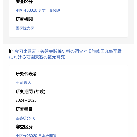
審査区分
小区分03010:史学一般関連
研究機関
國學院大學
金刀比羅宮・善通寺関係史料の調査と旧讃岐国丸亀平野
における荘園景観の復元研究
研究代表者
守田 逸人
研究期間 (年度)
2024 – 2028
研究種目
基盤研究(B)
審査区分
小区分03020:日本史関連