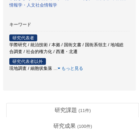
情報学・人文社会情報学
キーワード
研究代表者
学際研究 / 統治技術 / 本拠 / 国衙文書 / 国衙系領主 / 地域総
合調査 / 社会的権力化 / 西遷・北遷
研究代表者以外
現地調査 / 細胞状集落
…
もっと見る
研究課題
(
11
件)
研究成果
(
100
件)