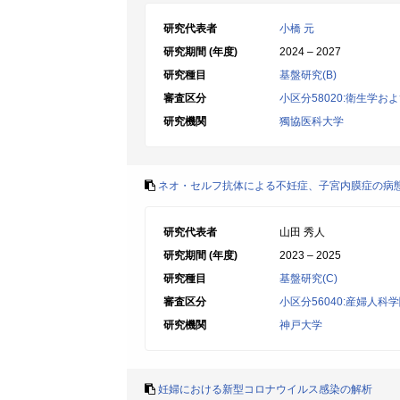
研究代表者
小橋 元
研究期間 (年度)
2024 – 2027
研究種目
基盤研究(B)
審査区分
小区分58020:衛生学
研究機関
獨協医科大学
ネオ・セルフ抗体による不妊症、子宮内膜症の病
研究代表者
山田 秀人
研究期間 (年度)
2023 – 2025
研究種目
基盤研究(C)
審査区分
小区分56040:産婦人科
研究機関
神戸大学
妊婦における新型コロナウイルス感染の解析