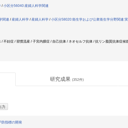
学
/
小区分56040:産婦人科学関連
科学関連
/
産婦人科学
/
産婦人科学
/
小区分58020:衛生学および公衆衛生学分野関連:
 / 不妊症 / 習慣流産 / 子宮内膜症 / 自己抗体 / ネオセルフ抗体 / 抗リン脂質抗体症
研究成果
(
352
件)
予防指標の開発