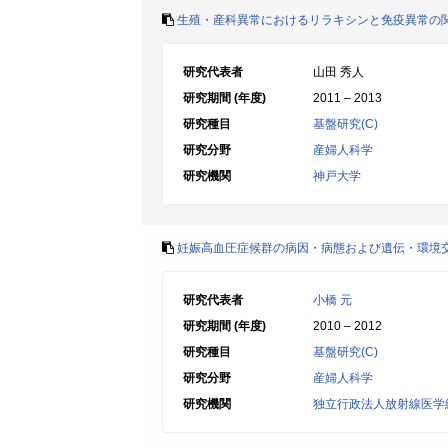
生殖・産科異常におけるリラキシンと免疫異常の
研究代表者
山田 秀人
研究期間 (年度)
2011 – 2013
研究種目
基盤研究(C)
研究分野
産婦人科学
研究機関
神戸大学
妊娠高血圧症候群の病因・病態および遺伝・環境
研究代表者
小橋 元
研究期間 (年度)
2010 – 2012
研究種目
基盤研究(C)
研究分野
産婦人科学
研究機関
独立行政法人放射線医学