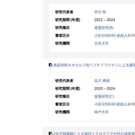
研究代表者
早川 智
研究期間 (年度)
2022 – 2024
研究種目
基盤研究(B)
審査区分
小区分56040:産婦人科
研究機関
日本大学
免疫抑制ネオセルフ化ペプチドワクチンによる膠
研究代表者
笹川 勇樹
研究期間 (年度)
2020 – 2024
研究種目
基盤研究(C)
審査区分
小区分56040:産婦人科
研究機関
神戸大学
2光子顕微鏡による胎仔ミクログリアが仔の成長