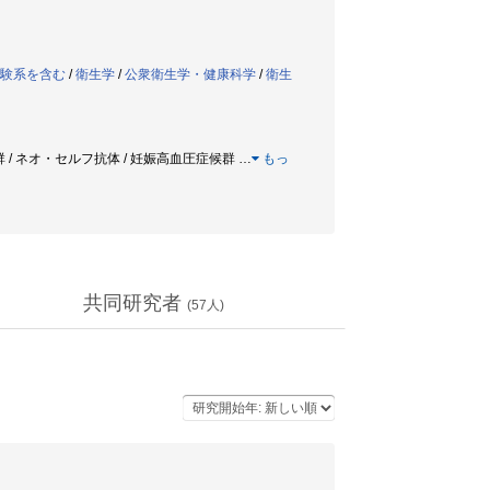
実験系を含む
/
衛生学
/
公衆衛生学・健康科学
/
衛生
候群 / ネオ・セルフ抗体 / 妊娠高血圧症候群
…
もっ
共同研究者
(
57
人)