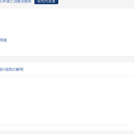
物モデル作成と治療法開発
研究代表者
学関連
胞の役割の解明