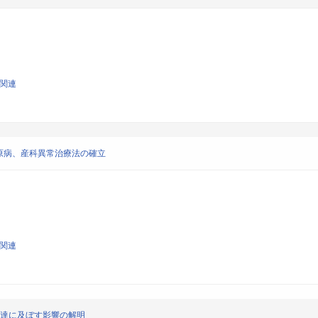
学関連
原病、産科異常治療法の確立
学関連
発達に及ぼす影響の解明