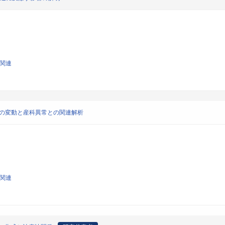
学関連
子の変動と産科異常との関連解析
学関連