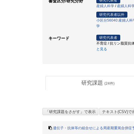
研究代表者
審査区分/研究分野
産婦人科学
/
産婦人科
研究代表者以外
小区分56040:産婦人
学
研究代表者
キーワード
不育症 / 抗リン脂質抗体
と見る
研究課題
(
24
件)
遺伝子・抗体等の組合せによる周産期重篤合併症