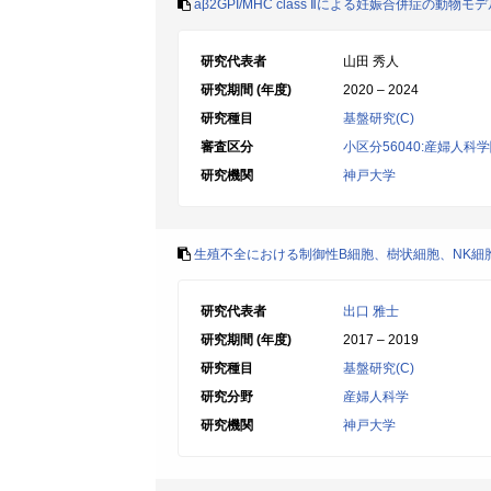
aβ2GPI/MHC class Ⅱによる妊娠合併症の動
研究代表者
山田 秀人
研究期間 (年度)
2020 – 2024
研究種目
基盤研究(C)
審査区分
小区分56040:産婦人科
研究機関
神戸大学
生殖不全における制御性B細胞、樹状細胞、NK細
研究代表者
出口 雅士
研究期間 (年度)
2017 – 2019
研究種目
基盤研究(C)
研究分野
産婦人科学
研究機関
神戸大学