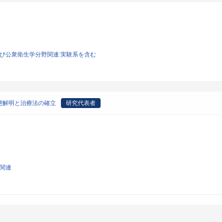
および公衆衛生学分野関連:実験系を含む
態解明と治療法の確立
研究代表者
学関連