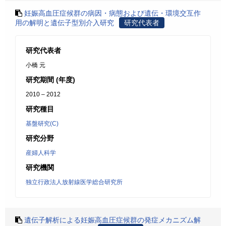
妊娠高血圧症候群の病因・病態および遺伝・環境交互作
用の解明と遺伝子型別介入研究
研究代表者
研究代表者
小橋 元
研究期間 (年度)
2010 – 2012
研究種目
基盤研究(C)
研究分野
産婦人科学
研究機関
独立行政法人放射線医学総合研究所
遺伝子解析による妊娠高血圧症候群の発症メカニズム解