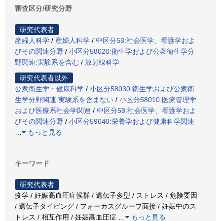
審査区分/研究分野
研究代表者
産婦人科学
/
産婦人科学
/
中区分58:社会医学、看護学およ
びその関連分野
/
小区分58020:衛生学および公衆衛生学分
野関連:実験系を含む
/
放射線科学
研究代表者以外
公衆衛生学・健康科学
/
小区分58030:衛生学および公衆衛
生学分野関連:実験系を含まない
/
小区分58010:医療管理学
および医療系社会学関連
/
中区分58:社会医学、看護学およ
びその関連分野
/
小区分59040:栄養学および健康科学関連
…
もっと見る
キーワード
研究代表者
疫学 / 妊娠高血圧症候群 / 遺伝子多型 / ストレス / 危険要因
/ 遺伝子タイピング / フォーカスグループ面接 / 妊娠中のス
トレス / 相互作用 / 妊娠高血圧症
…
もっと見る