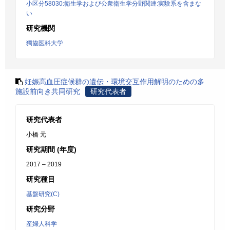
小区分58030:衛生学および公衆衛生学分野関連:実験系を含まな
い
研究機関
獨協医科大学
妊娠高血圧症候群の遺伝・環境交互作用解明のための多
施設前向き共同研究
研究代表者
研究代表者
小橋 元
研究期間 (年度)
2017 – 2019
研究種目
基盤研究(C)
研究分野
産婦人科学