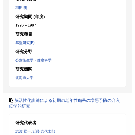
羽田 明
研究期間 (年度)
1996 – 1997
研究種目
基盤研究(B)
研究分野
公衆衛生学・健康科学
研究機関
北海道大学
脳活性化訓練による初期の老年性痴呆の増悪予防の介入
疫学的研究
研究代表者
志渡 晃一
,
近藤 喜代太郎