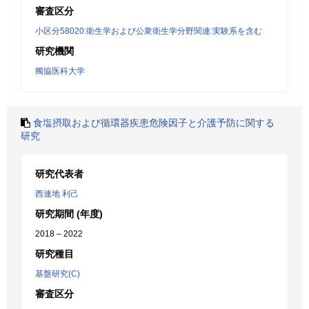
審査区分
小区分58020:衛生学および公衆衛生学分野関連:実験系を含む
研究機関
獨協医科大学
食塩摂取および循環器疾患危険因子と介護予防に関する
研究
研究代表者
西連地 利己
研究期間 (年度)
2018 – 2022
研究種目
基盤研究(C)
審査区分