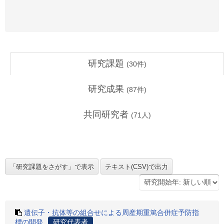
研究課題
(
30
件)
研究成果
(
87
件)
共同研究者
(
71
人)
遺伝子・抗体等の組合せによる周産期重篤合併症予防指
標の開発
研究代表者