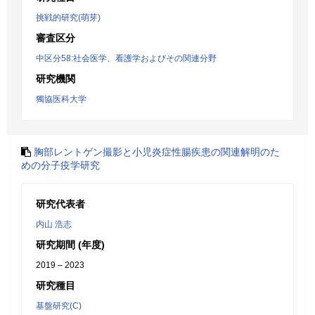
挑戦的研究(萌芽)
審査区分
中区分58:社会医学、看護学およびその関連分野
研究機関
獨協医科大学
胸部レントゲン撮影と小児炎症性腸疾患の関連解明のた
めの分子疫学研究
研究代表者
内山 浩志
研究期間 (年度)
2019 – 2023
研究種目
基盤研究(C)