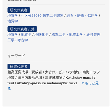
研究代表者
地質学
/
小区分25030:防災工学関連
/
岩石・鉱物・鉱床学
/
地質学
研究代表者以外
地質学
/
地質学
/
地球化学
/
構造工学・地震工学・維持管理
工学
/
考古学
キーワード
研究代表者
超高圧変成帯 / 変成岩 / 太古代 / ピルバラ地塊 / 南海トラフ
地震 / 瀬戸内海沿岸域 / 津波堆積物 / Kokchetav massif /
fluid / ultrahigh-pressure metamorphic rocks
…
もっと見
る