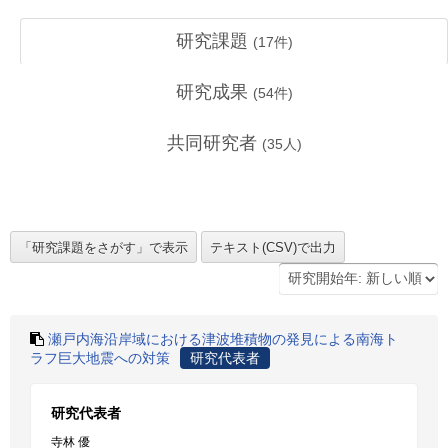
研究課題
(
17
件)
研究成果
(
54
件)
共同研究者
(
35
人)
瀬戸内海沿岸域における津波堆積物の発見による南海ト
ラフ巨大地震への対策
研究代表者
研究代表者
寺林 優