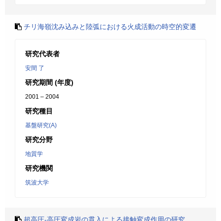
チリ海嶺沈み込みと陸弧における火成活動の時空的変遷
研究代表者
安間 了
研究期間 (年度)
2001 – 2004
研究種目
基盤研究(A)
研究分野
地質学
研究機関
筑波大学
超高圧-高圧変成岩の貫入による接触変成作用の研究