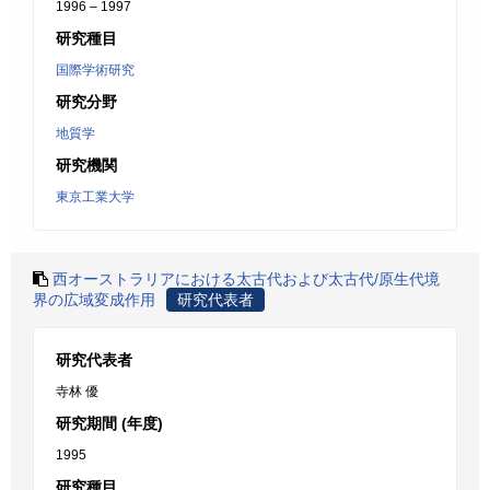
1996 – 1997
研究種目
国際学術研究
研究分野
地質学
研究機関
東京工業大学
西オーストラリアにおける太古代および太古代/原生代境
界の広域変成作用
研究代表者
研究代表者
寺林 優
研究期間 (年度)
1995
研究種目