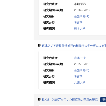
研究代表者
小畑 弘己
研究期間 (年度)
2016 – 2019
研究種目
基盤研究(A)
研究分野
考古学
研究機関
熊本大学
東北アジア農耕伝播過程の植物考古学分析による
研究代表者
宮本 一夫
研究期間 (年度)
2015 – 2018
研究種目
基盤研究(B)
研究分野
考古学
研究機関
九州大学
軟X線・X線CTを用いた圧痕法の革新的研究
研