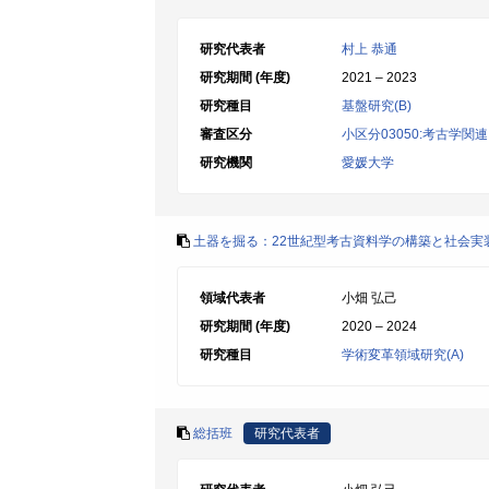
研究代表者
村上 恭通
研究期間 (年度)
2021 – 2023
研究種目
基盤研究(B)
審査区分
小区分03050:考古学関連
研究機関
愛媛大学
土器を掘る：22世紀型考古資料学の構築と社会実
領域代表者
小畑 弘己
研究期間 (年度)
2020 – 2024
研究種目
学術変革領域研究(A)
総括班
研究代表者