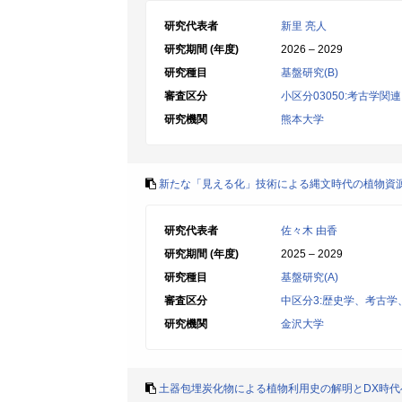
研究代表者
新里 亮人
研究期間 (年度)
2026 – 2029
研究種目
基盤研究(B)
審査区分
小区分03050:考古学関連
研究機関
熊本大学
新たな「見える化」技術による縄文時代の植物資
研究代表者
佐々木 由香
研究期間 (年度)
2025 – 2029
研究種目
基盤研究(A)
審査区分
中区分3:歴史学、考古
研究機関
金沢大学
土器包埋炭化物による植物利用史の解明とDX時代