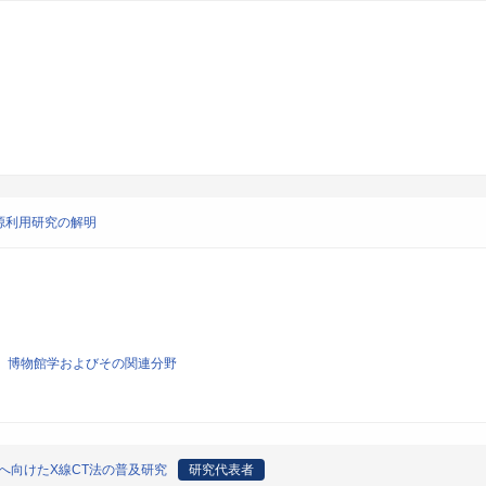
源利用研究の解明
学、博物館学およびその関連分野
へ向けたX線CT法の普及研究
研究代表者