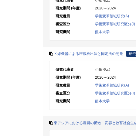
研究代表者
小畑 弘己
研究期間 (年度)
2020 – 2024
研究種目
学術変革領域研究(A)
審査区分
学術変革領域研究区分(Ⅰ)
研究機関
熊本大学
Ｘ線機器による圧痕検出法と同定法の開発
研
研究代表者
小畑 弘己
研究期間 (年度)
2020 – 2024
研究種目
学術変革領域研究(A)
審査区分
学術変革領域研究区分(Ⅰ)
研究機関
熊本大学
東アジアにおける農耕の拡散・変容と牧畜社会生