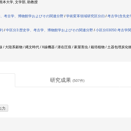
: 熊本大学, 文学部, 助教授
学、考古学、博物館学およびその関連分野
/
学術変革領域研究区分(Ⅰ)
/
考古学(含先史
学)
/
中区分3:歴史学、考古学、博物館学およびその関連分野
/
小区分03050:考古学
軟X線 / 大陸系穀物 / 縄文時代 / X線機器 / 潜在圧痕 / 家屋害虫 / 栽培植物 / 土器包埋炭
研究成果
(
507
件)