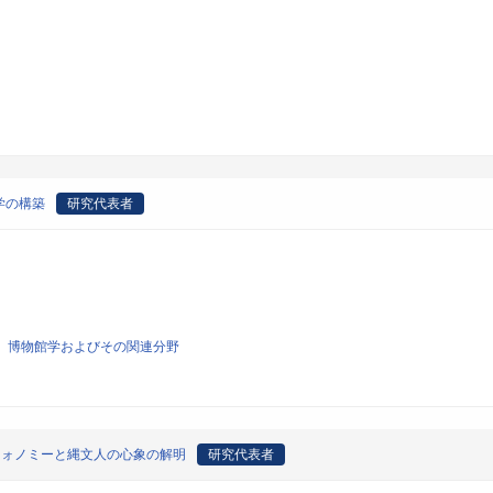
学の構築
研究代表者
学、博物館学およびその関連分野
フォノミーと縄文人の心象の解明
研究代表者