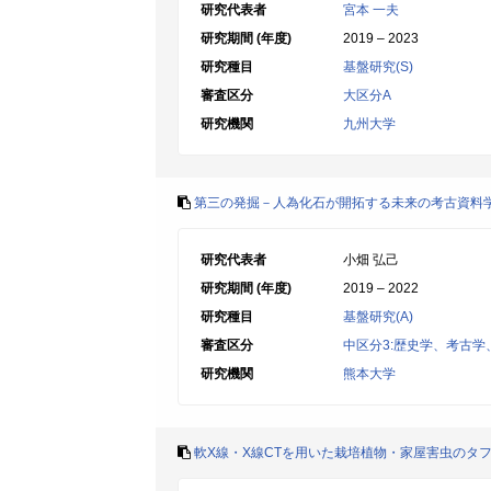
研究代表者
宮本 一夫
研究期間 (年度)
2019 – 2023
研究種目
基盤研究(S)
審査区分
大区分A
研究機関
九州大学
第三の発掘－人為化石が開拓する未来の考古資料
研究代表者
小畑 弘己
研究期間 (年度)
2019 – 2022
研究種目
基盤研究(A)
審査区分
中区分3:歴史学、考古
研究機関
熊本大学
軟X線・X線CTを用いた栽培植物・家屋害虫のタ