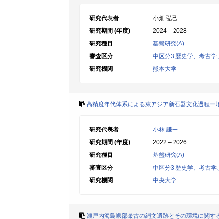
研究代表者
小畑 弘己
研究期間 (年度)
2024 – 2028
研究種目
基盤研究(A)
審査区分
中区分3:歴史学、考古
研究機関
熊本大学
高精度年代体系による東アジア新石器文化過程ー
研究代表者
小林 謙一
研究期間 (年度)
2022 – 2026
研究種目
基盤研究(A)
審査区分
中区分3:歴史学、考古
研究機関
中央大学
瀬戸内海島嶼部最古の縄文遺跡とその環境に関す