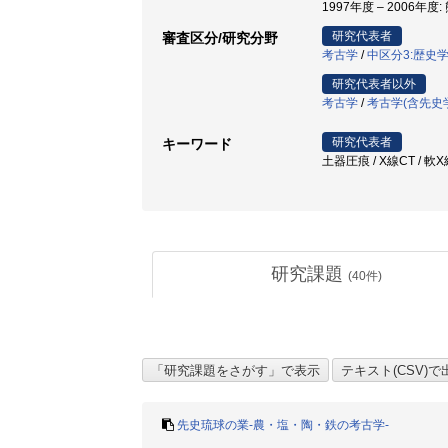
1997年度 – 2006年度
研究代表者
審査区分/研究分野
考古学
/
中区分3:歴史
研究代表者以外
考古学
/
考古学(含先史
研究代表者
キーワード
土器圧痕 / X線CT / 
研究課題
(
40
件)
先史琉球の業-農・塩・陶・鉄の考古学-