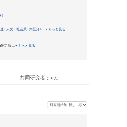
学)
関連
/
人文・社会系
/
大区分A
…
もっと見る
化物測定法
…
もっと見る
共同研究者
(
137
人)