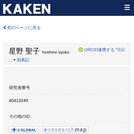
前のページに戻る
星野 聖子
ORCID連携する
*注記
hoshino syoko
…
別表記
研究者番号
40413249
その他のID