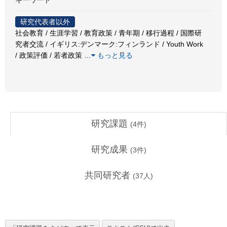
研究代表者以外
社会教育 / 生涯学習 / 教育政策 / 青年期 / 移行過程 / 国際研
究者交流 / イギリス:デンマーク:フィンランド / Youth Work
/ 政策評価 / 若者政策
…
もっと見る
研究課題
(
4
件)
研究成果
(
3
件)
共同研究者
(
37
人)