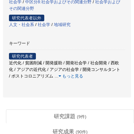
社会学
/
中区分8:社会学およびその関連分野
/
社会学および
その関連分野
研究代表者以外
人文・社会系
/
社会学
/
地域研究
キーワード
研究代表者
近代化 / 貧困削減 / 開発援助 / 開発社会学 / 社会開発 / 西欧
化 / アジアの近代化 / アジアの社会学 / 開発コンサルタント
/ ポストコロニアリズム
…
もっと見る
研究課題
(
9
件)
研究成果
(
90
件)